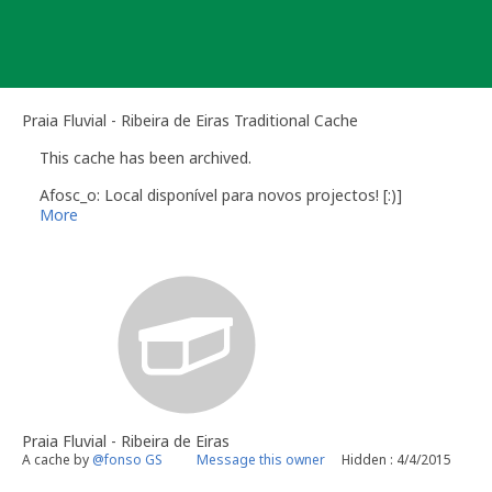
Skip
to
content
Praia Fluvial - Ribeira de Eiras Traditional Cache
This cache has been archived.
Afosc_o: Local disponível para novos projectos! [:)]
More
Praia Fluvial - Ribeira de Eiras
A cache by
@fonso GS
Message this owner
Hidden : 4/4/2015