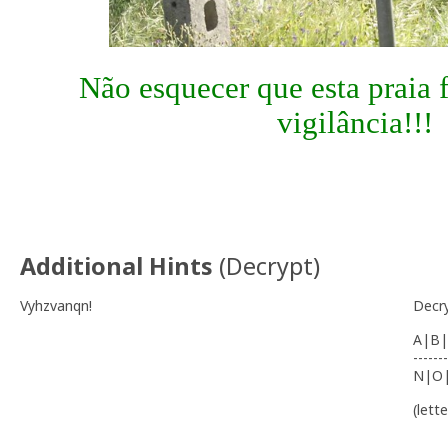
Não esquecer que esta praia 
vigilância!!!
Additional Hints
(
Decrypt
)
Vyhzvanqn!
Decr
A|B|
-------
N|O
(lett