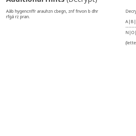
Aãb hygencnffr arauhzn cbegn, znf fnvon b dhr
Decr
rfgá rz pran.
A|B|
-------
N|O
(lett