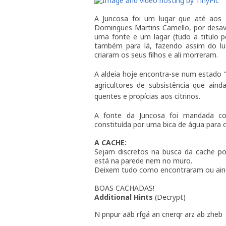
A Juncosa foi um lugar que até aos 
Domingues Martins Camello, por desave
uma fonte e um lagar (tudo a titulo p
também para lá, fazendo assim do luga
criaram os seus filhos e ali morreram.
A aldeia hoje encontra-se num estado 
agricultores de subsistência que ai
quentes e propícias aos citrinos.
A fonte da Juncosa foi mandada co
constituída por uma bica de água para 
A CACHE:
Sejam discretos na busca da cache po
está na parede nem no muro.
Deixem tudo como encontraram ou ainda
BOAS CACHADAS!
Additional Hints
(
Decrypt
)
N pnpur aãb rfgá an cnerqr arz ab zheb