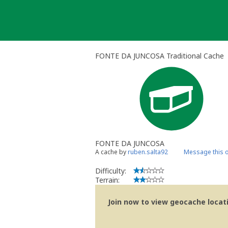
Skip
to
content
FONTE DA JUNCOSA Traditional Cache
FONTE DA JUNCOSA
A cache by
ruben.salta92
Message this 
Difficulty:
Terrain:
Join now to view geocache locatio