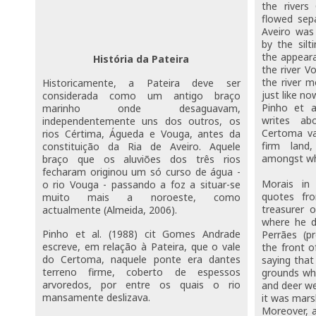
the rivers
flowed sepa
Aveiro was
by the silt
the appeara
História da Pateira
the river V
the river 
Historicamente, a Pateira deve ser
just like n
considerada como um antigo braço
Pinho et a
marinho onde desaguavam,
writes ab
independentemente uns dos outros, os
Certoma va
rios Cértima, Águeda e Vouga, antes da
firm land
constituição da Ria de Aveiro. Aquele
amongst whi
braço que os aluviões dos três rios
fecharam originou um só curso de água -
Morais in
o rio Vouga - passando a foz a situar-se
quotes fr
muito mais a noroeste, como
treasurer 
actualmente (Almeida, 2006).
where he d
Pinho et al. (1988) cit Gomes Andrade
Perrães (p
escreve, em relação à Pateira, que o vale
the front o
do Certoma, naquele ponte era dantes
saying that
terreno firme, coberto de espessos
grounds whe
arvoredos, por entre os quais o rio
and deer we
mansamente deslizava.
it was mars
Moreover, a