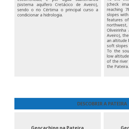
(check ima
(sistema aquífero Cretácico de Aveiro),
reaching 7
sendo o rio Cértima o principal curso a
slopes with
condicionar a hidrologia.
features of
northwes
Oliveirinha
Aveiro), the
an altitude
soft slopes 
To the sou
low altitude
of the rive
the Pateira.
DESCOBRIR A PATEIRA
Geocaching na Pateira
Geo