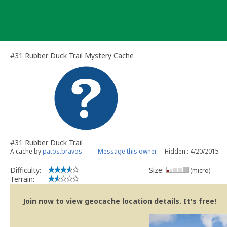
Skip
to
content
#31 Rubber Duck Trail Mystery Cache
#31 Rubber Duck Trail
A cache by
patos.bravos
Message this owner
Hidden : 4/20/2015
Difficulty:
Size:
(micro)
Terrain:
Join now to view geocache location details. It's free!