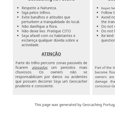
Respeite a Natureza.
Respect Na
Siga pelos trilhos.
Follow t
Evite barulhos e atitudes que
Avoid no
perturbem a tranquilidade do local.
the tran
Não danifique a flora.
Do not 
Não deixe lixo. Pratique CITO
Do not l
Seja afavél com os habitantes e
Be kind 
esclareça qualquer dúvida sobre a
question
actividade.
ATENÇÃO
Parte do trilho percorre zonas passivéis de
ficarem
alagadas
um periodos mais
Part of the t
chuvosos. Os owners não se
become floo
responsabilizam por danos ou acidentes
owners are 
que possam decorrer. Seja um Geocacher
damage tha
prudente e consciente.
conscious G
This page was generated by Geocaching Portug