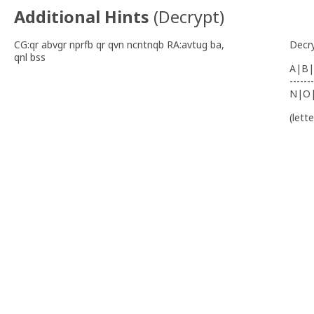
Additional Hints
(
Decrypt
)
CG:qr abvgr nprfb qr qvn ncntnqb RA:avtug ba,
Decr
qnl bss
A|B|
-------
N|O
(lett