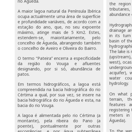
rio Águeda.
the region
tributaries
A maior lagoa natural da Península Ibérica
abundance o
ocupa actualmente uma área de superfície
e profundidade variáveis, de acordo com a
Hydrographi
estação do ano, que, no seu expoente
drainage ar
máximo, atinge mais de 5 Km2. Estes,
in its turn
estendem-se, maioritariamente, pelo
basin of th
concelho de Águeda, abrangendo também
hydrographi
o concelho de Aveiro e Oliveira do Bairro.
The lake is
(upstream)
O termo “Pateira” encerra a especificidade
west), ocas
da região do Vouga e afluentes
underground
designando, por si só, abundância de
acquifer),
patos.
water cou
hydrology.
Em termos hidrográficos, a lagoa está
compreendida na bacia hidrográfica do rio
On what pe
Cértima a qual, por sua vez, se insere na
terrain, 
bacia hidrográfica do rio Águeda e esta, na
features 
bacia do rio Vouga.
registering
meters in 
A lagoa é alimentada pelo rio Cértima (a
Águeda).
montante), pela ribeira do Pano (a
poente), pontualmente por outras
To the west
escorrências, e por água subterrânea