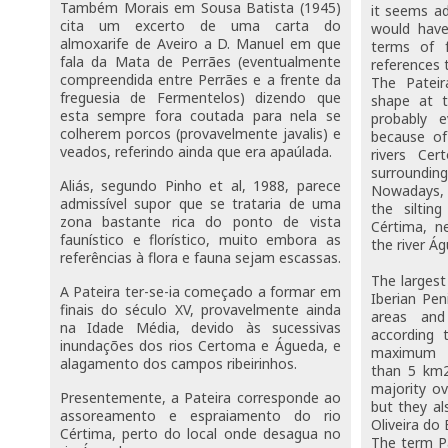
Também Morais em Sousa Batista (1945)
it seems a
cita um excerto de uma carta do
would have
almoxarife de Aveiro a D. Manuel em que
terms of 
fala da Mata de Perrães (eventualmente
references 
compreendida entre Perrães e a frente da
The Pateir
freguesia de Fermentelos) dizendo que
shape at t
esta sempre fora coutada para nela se
probably 
colherem porcos (provavelmente javalis) e
because of
veados, referindo ainda que era apaúlada.
rivers Ce
surroundin
Aliás, segundo Pinho et al, 1988, parece
Nowadays,
admissível supor que se trataria de uma
the siltin
zona bastante rica do ponto de vista
Cértima, n
faunístico e florístico, muito embora as
the river Á
referências à flora e fauna sejam escassas.
The largest
A Pateira ter-se-ia começado a formar em
Iberian Pen
finais do século XV, provavelmente ainda
areas and
na Idade Média, devido às sucessivas
according 
inundações dos rios Certoma e Águeda, e
maximum 
alagamento dos campos ribeirinhos.
than 5 km2
majority ov
Presentemente, a Pateira corresponde ao
but they al
assoreamento e espraiamento do rio
Oliveira do 
Cértima, perto do local onde desagua no
The term Pa