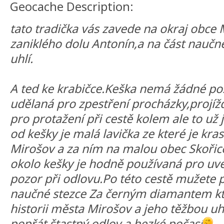
Geocache Description:
tato tradička vás zavede na okraj obce
zaniklého dolu Antonín,a na část naučné
uhlí.
A ted ke krabičce.Keška nemá žádné posl
udělaná pro zpestření procházky,projíž
pro protažení při cestě kolem ale to už 
od kešky je malá lavička ze které je kra
Mirošov a za ním na malou obec Skořice
okolo kešky je hodně používaná pro uve
pozor při odlovu.Po této cestě mužete 
naučné stezce Za černým diamantem kt
historii města Mirošov a jeho těžbou uh
popřát štastný odlov a hezké počasí