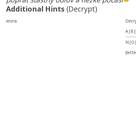
Additional Hints
(
Decrypt
)
xnzra
Decr
A|B|
-------
N|O
(lett