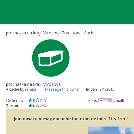
Skip
to
content
prochazka na kraji Mirosova Traditional Cache
prochazka na kraji Mirosova
A cache by
ramilu
Message this owner
Hidden : 5/1/2015
Difficulty:
Size:
(small)
Terrain:
Join now to view geocache location details. It's free!