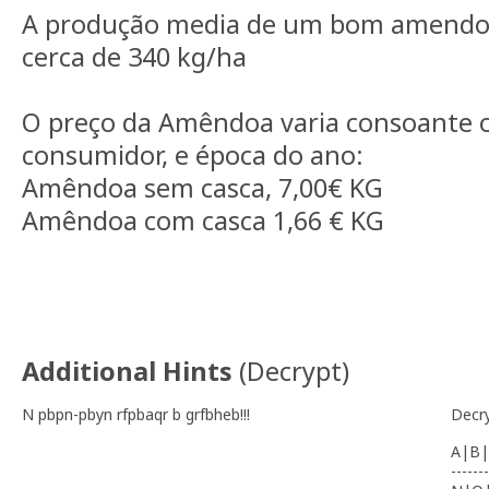
A produção media de um bom amendoa
cerca de 340 kg/ha
O preço da Amêndoa varia consoante o
consumidor, e época do ano:
Amêndoa sem casca, 7,00€ KG
Amêndoa com casca 1,66 € KG
Additional Hints
(
Decrypt
)
N pbpn-pbyn rfpbaqr b grfbheb!!!
Decr
A|B|
-------