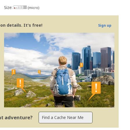
Size:
(micro)
n details. It's free!
Sign up
ent adventure?