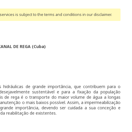
ervices is subject to the terms and conditions
in our disclaimer
.
CANAL DE REGA (Cuba)
s hidráulicas de grande importância, que contribuem para o
desejavelmente sustentável e para a fixação da população
nais de rega é o transporte do maior volume de água a longas
anutenção o mais baixos possível. Assim, a impermeabilização
 grande importância, devendo ser cuidada a sua conceção e
a reabilitação de existentes.