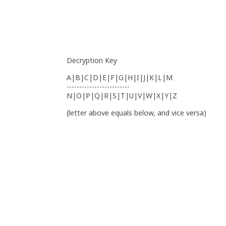
Decryption Key
A|B|C|D|E|F|G|H|I|J|K|L|M
-------------------------
N|O|P|Q|R|S|T|U|V|W|X|Y|Z
(letter above equals below, and vice versa)