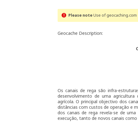
Please note
Use of geocaching.com s
Geocache Description:
Os canais de rega são infra-estrutura
desenvolvimento de uma agricultura 
agrícola. O principal objectivo dos ca
distâncias com custos de operação e m
dos canais de rega revela-se de uma
execução, tanto de novos canais como d