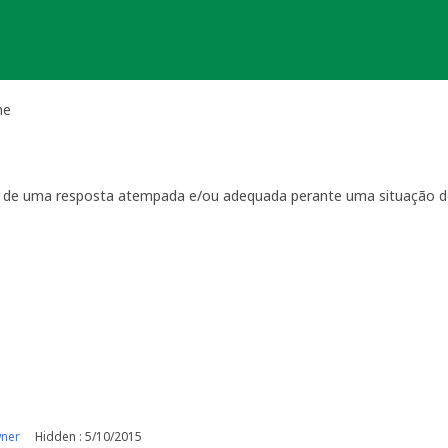
he
ta de uma resposta atempada e/ou adequada perante uma situação d
ientação
que regulam a manutenção das geocaches:
por visitas à localização física.
casionais à sua geocache para assegurar que está tudo em ordem p
ma com a geocache (desaparecimento, estrago, humidade/infiltraçõ
ive temporariamente a sua geocache para que os outros saibam q
o o problema. É-lhe concedido um período razoável de tempo -
ger
o da sua geocache. Se a geocache não estiver a receber a manutenç
r um longo período de tempo, poderemos arquivar a página da ge
e por favor recolha-o a fim de evitar que se torne lixo (geolitt
 falta de manutenção a sua geocache não poderá ser desarquivada.
e manutenção.
wner
Hidden : 5/10/2015