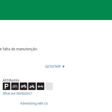
e falta de manutenção.
GC5V7HP
▼
ara funcionar, especialmente
es, etc.), ou faz um registo
ue não devem procurar a
Attributes
almente até 4 semanas
- dentro
ão necessária ou estiver
ocache.
What are Attributes?
er).
Advertising with Us
 Caso submeta uma nova será tido em