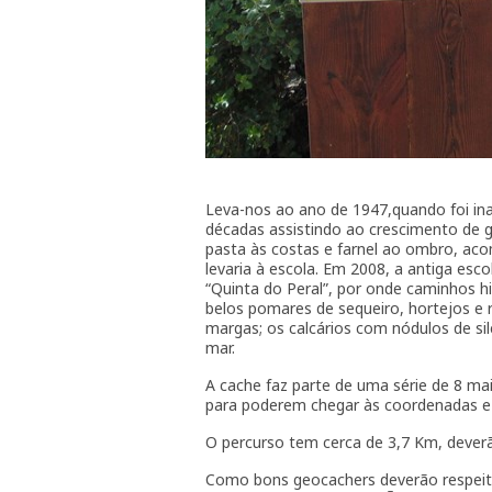
Leva-nos ao ano de 1947,quando foi ina
décadas assistindo ao crescimento de 
pasta às costas e farnel ao ombro, ac
levaria à escola. Em 2008, a antiga esc
“Quinta do Peral”, por onde caminhos h
belos pomares de sequeiro, hortejos e ri
margas; os calcários com nódulos de si
mar.
A cache faz parte de uma série de 8 mai
para poderem chegar às coordenadas e 
O percurso tem cerca de 3,7 Km, deverão
Como bons geocachers deverão respeit