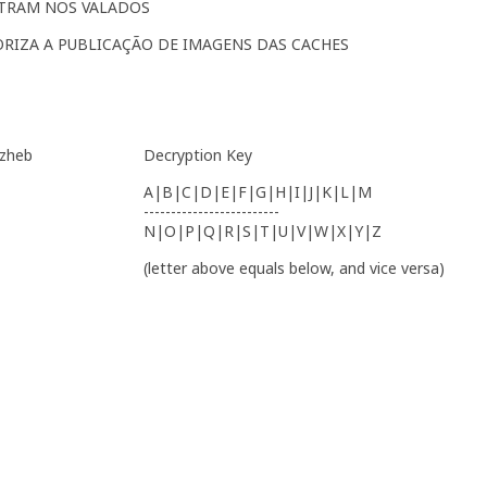
ONTRAM NOS VALADOS
AUTORIZA A PUBLICAÇÃO DE IMAGENS DAS CACHES
 zheb
Decryption Key
A|B|C|D|E|F|G|H|I|J|K|L|M
-------------------------
N|O|P|Q|R|S|T|U|V|W|X|Y|Z
(letter above equals below, and vice versa)