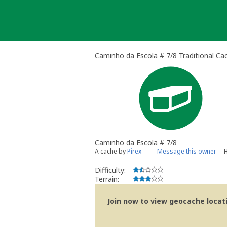
Skip
to
content
Caminho da Escola # 7/8 Traditional Ca
Caminho da Escola # 7/8
A cache by
Pirex
Message this owner
H
Difficulty:
Terrain:
Join now to view geocache locatio