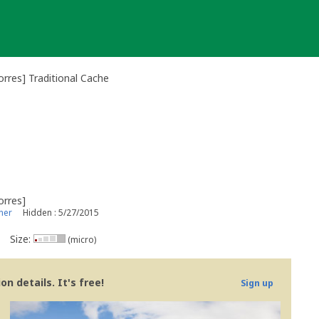
rres] Traditional Cache
orres]
ner
Hidden : 5/27/2015
Size:
(micro)
n details. It's free!
Sign up