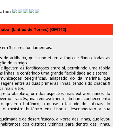
lation
nabal [Linhas de Torres] [OM142]
e em 5 pilares fundamentais:
 de artilharia, que submetiam a fogo de flanco todas as
ção do inimigo.
e ligavam as fortificações entre si, permitindo uma rápida
s linhas, e conferindo uma grande flexibilidade ao sistema.
unicações telegráficas, adaptado do da marinha, que
sagens entre as duas primeiras linhas, tendo sido criadas 9
s mais altos.
gredo absoluto, um dos aspectos mais extraordinários do
erno francês, inacreditavelmente, tinham conhecimento
o governo britânico, a quase totalidade dos oficiais do
e o ministro britânico em Lisboa, desconheciam a sua
queimada e de desertificação, a Norte das linhas, que levou
abitantes dos distritos vizinhos para dentro das linhas,