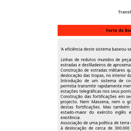
Trans
Forte do Bo
'A eficiência deste sistema baseou-s
Linhas de redutos munidos de peças
estradas e desfiladeiros de aproxima
Construção de estradas militares qu
deslocação das tropas, no interior da
Introdução de um sistema de com
permitia transmitir rapidamente men
estações telegráficas nos seus ponto
Construção das fortificações em se
projecto. Nem Massena, nem o gov
destas fortificações. Mas também 
estado-maior do exército inglês 
existência.
Associação de uma política de terra 
à deslocação de cerca de 300.000 h