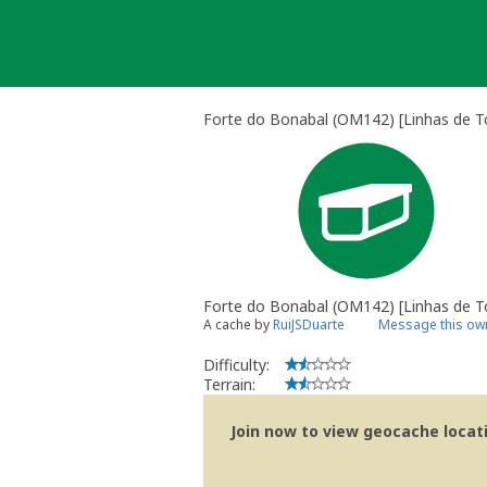
Skip
to
content
Forte do Bonabal (OM142) [Linhas de To
Forte do Bonabal (OM142) [Linhas de T
A cache by
RuiJSDuarte
Message this ow
Difficulty:
Terrain:
Join now to view geocache locatio