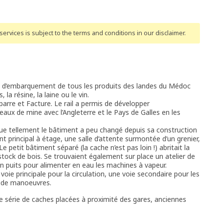
ervices is subject to the terms and conditions
in our disclaimer
.
rt d’embarquement de tous les produits des landes du Médoc
 la résine, la laine ou le vin.
parre et Facture. Le rail a permis de développer
ux de mine avec l’Angleterre et le Pays de Galles en les
ue tellement le bâtiment a peu changé depuis sa construction
 principal à étage, une salle d’attente surmontée d’un grenier,
e petit bâtiment séparé (la cache n’est pas loin !) abritait la
stock de bois. Se trouvaient également sur place un atelier de
un puits pour alimenter en eau les machines à vapeur.
voie principale pour la circulation, une voie secondaire pour les
t de manoeuvres.
e série de caches placées à proximité des gares, anciennes