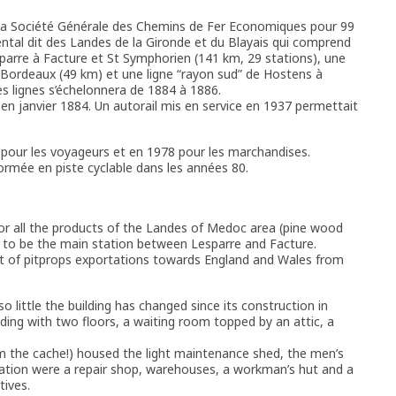
à la Société Générale des Chemins de Fer Economiques pour 99
ental dit des Landes de la Gironde et du Blayais qui comprend
parre à Facture et St Symphorien (141 km, 29 stations), une
-Bordeaux (49 km) et une ligne “rayon sud” de Hostens à
es lignes s’échelonnera de 1884 à 1886.
en janvier 1884. Un autorail mis en service en 1937 permettait
1 pour les voyageurs et en 1978 pour les marchandises.
formée en piste cyclable dans les années 80.
for all the products of the Landes of Medoc area (pine wood
n to be the main station between Lesparre and Facture.
t of pitprops exportations towards England and Wales from
o little the building has changed since its construction in
ding with two floors, a waiting room topped by an attic, a
 from the cache!) housed the light maintenance shed, the men’s
tion were a repair shop, warehouses, a workman’s hut and a
tives.