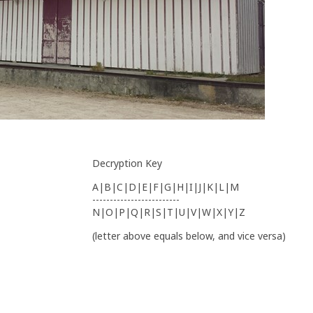
Decryption Key
A|B|C|D|E|F|G|H|I|J|K|L|M
-------------------------
N|O|P|Q|R|S|T|U|V|W|X|Y|Z
(letter above equals below, and vice versa)