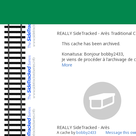
Skip
to
content
REALLY SideTracked - Arès Traditional 
This cache has been archived.
Konaitusa: Bonjour bobby2433,
Je viens de procéder à l'archivage de
la remettre en service.
More
Cordialement, Konaitusa
Geocaching Community Volunteer Re
REALLY SideTracked - Arès
A cache by
bobby2433
Message this ow