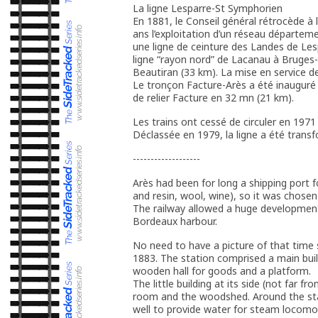
La ligne Lesparre-St Symphorien
En 1881, le Conseil général rétrocède 
ans l’exploitation d’un réseau départem
une ligne de ceinture des Landes de Les
ligne “rayon nord” de Lacanau à Bruges
Beautiran (33 km). La mise en service d
Le tronçon Facture-Arès a été inauguré 
de relier Facture en 32 mn (21 km).
Les trains ont cessé de circuler en 197
Déclassée en 1979, la ligne a été trans
-------------------
Arès had been for long a shipping port 
and resin, wool, wine), so it was chose
The railway allowed a huge developmen
Bordeaux harbour.
No need to have a picture of that time s
1883. The station comprised a main buil
wooden hall for goods and a platform.
The little building at its side (not far
room and the woodshed. Around the sta
well to provide water for steam locomo