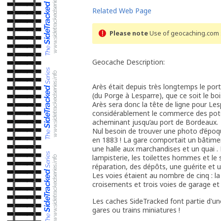
Related Web Page
Please note
Use of geocaching.com s
Geocache Description:
Arès était depuis très longtemps le po
(du Porge à Lesparre), que ce soit le bois,
Arès sera donc la tête de ligne pour Les
considérablement le commerce des potea
acheminant jusqu’au port de Bordeaux.
Nul besoin de trouver une photo d’époq
en 1883 ! La gare comportait un bâtiment
une halle aux marchandises et un quai . L
lampisterie, les toilettes hommes et le 
réparation, des dépôts, une guérite et 
Les voies étaient au nombre de cinq : la 
croisements et trois voies de garage e
Les caches SideTracked font partie d'un
gares ou trains miniatures !