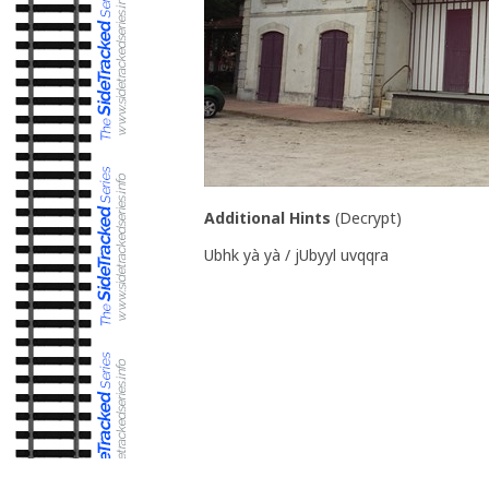
Additional Hints
(
Decrypt
)
Ubhk yà yà / jUbyyl uvqqra