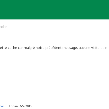
Cache
 cette cache car malgré notre précédent message, aucune visite de m
viewer
ner
Hidden : 6/2/2015