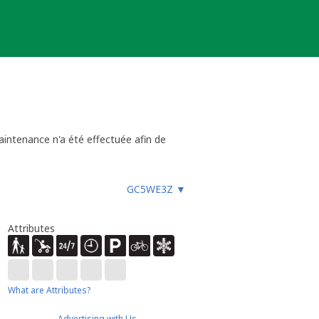
aintenance n'a été effectuée afin de
GC5WE3Z
▼
Attributes
What are Attributes?
Advertising with Us