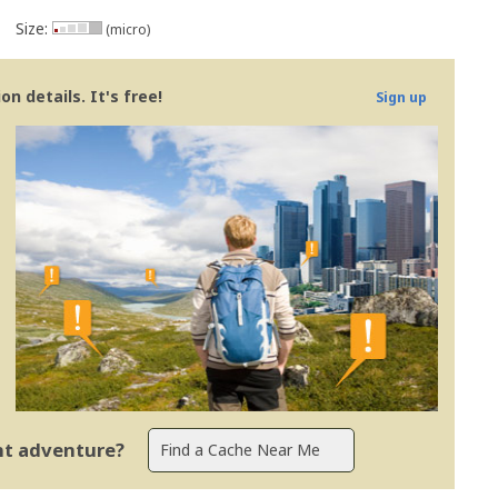
Size:
(micro)
n details. It's free!
Sign up
ent adventure?