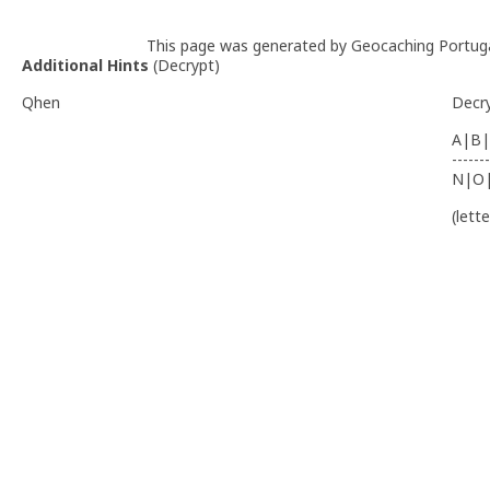
This page was generated by Geocaching Portug
Additional Hints
(
Decrypt
)
Qhen
Decr
A|B|
-------
N|O
(lett