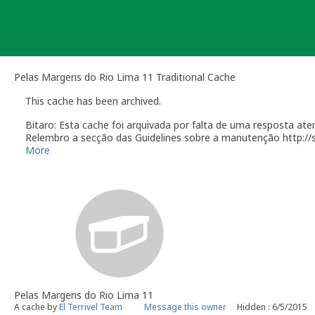
Skip
to
content
Pelas Margens do Rio Lima 11 Traditional Cache
This cache has been archived.
Bitaro: Esta cache foi arquivada por falta de uma resposta a
Relembro a secção das Guidelines sobre a manutenção http:/
More
Você é responsável por visitas ocasionais à sua geocach
quando alguém reporta um problema com a geocache (desap
"Precisa de Manutenção". Desative temporariamente a su
geocache até que tenha resolvido o problema. É-lhe conc
do qual deverá verificar o estado da sua geocache. Se a 
temporariamente desativada por um longo período de te
A região onde um geocacher é considerado capaz de mant
geocacher que anteriormente fez registo de geocaches nu
habilitado a manter uma geocache a 200 milhas (322 Km) 
sobretudo estado dentro da distância de 25 milhas (40km
distante de casa. O critério usado nesta situação fica a 
Pelas Margens do Rio Lima 11
Por causa do esforço requerido para manter uma geocache
A cache by
El Terrivel Team
Message this owner
Hidden : 6/5/2015