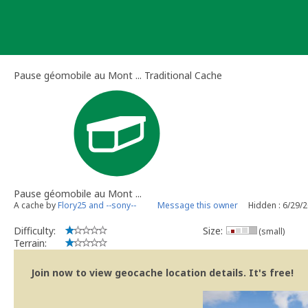
Skip
to
content
Pause géomobile au Mont‏ ... Traditional Cache
Pause géomobile au Mont‏ ...
A cache by
Flory25 and --sony--
Message this owner
Hidden : 6/29/
Difficulty:
Size:
(small)
Terrain:
Join now to view geocache location details. It's free!