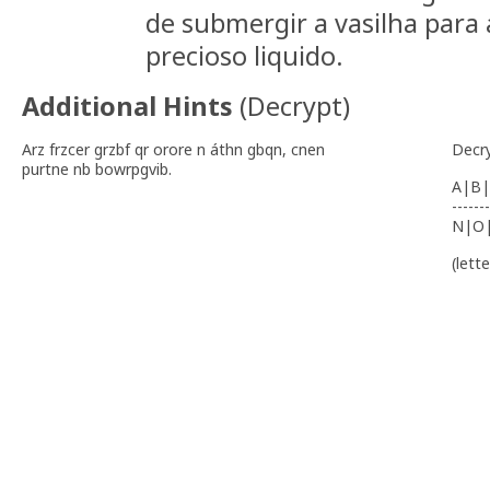
de submergir a vasilha para 
precioso liquido.
Additional Hints
(
Decrypt
)
Arz frzcer grzbf qr orore n áthn gbqn, cnen
Decr
purtne nb bowrpgvib.
A|B|
-------
N|O
(lett