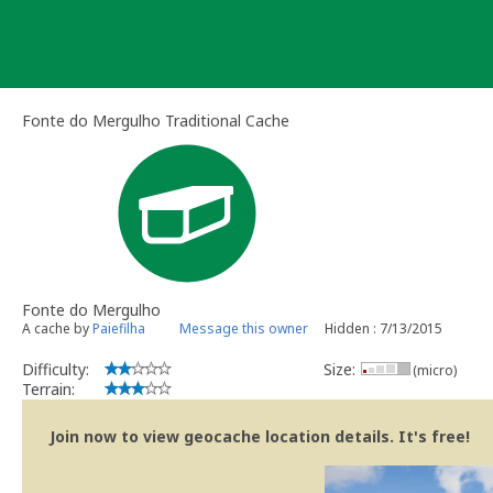
Skip
to
content
Fonte do Mergulho Traditional Cache
Fonte do Mergulho
A cache by
Paiefilha
Message this owner
Hidden : 7/13/2015
Difficulty:
Size:
(micro)
Terrain:
Join now to view geocache location details. It's free!