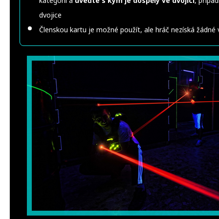
kategorii a
uveďte s kým je dospělý ve dvojici
, přípa
dvojice
Členskou kartu je možné použít, ale hráč nezíská žádné