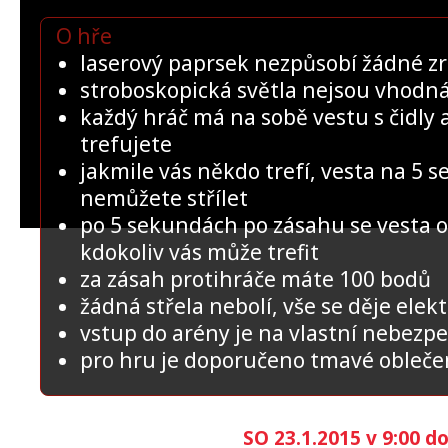
O hře
laserový paprsek nezpůsobí žádné z
stroboskopická světla nejsou vhodná
každý hráč má na sobě vestu s čidly a
trefujete
jakmile vás někdo trefí, vesta na 5 
nemůžete střílet
po 5 sekundách po zásahu se vesta op
kdokoliv vás může trefit
za zásah protihráče máte 100 bodů
žádná střela nebolí, vše se děje elek
vstup do arény je na vlastní nebezpe
pro hru je doporučeno tmavé obleče
SO 23.1.2015 v 9:00 do