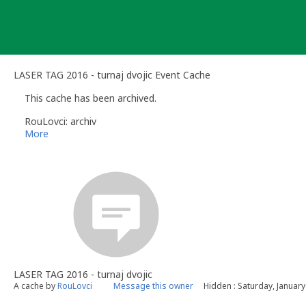
Skip
to
content
LASER TAG 2016 - turnaj dvojic Event Cache
This cache has been archived.
RouLovci: archiv
More
LASER TAG 2016 - turnaj dvojic
A cache by
RouLovci
Message this owner
Hidden : Saturday, January