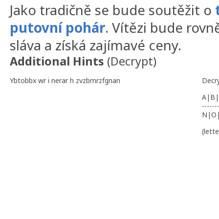
Jako tradičně se bude soutěžit o
putovní pohár
. Vítězi bude rovn
sláva a získá zajímavé ceny.
Additional Hints
(
Decrypt
)
Ybtobbx wr i nerar h zvzbmrzfgnan
Decr
A|B|
-------
N|O
(lett