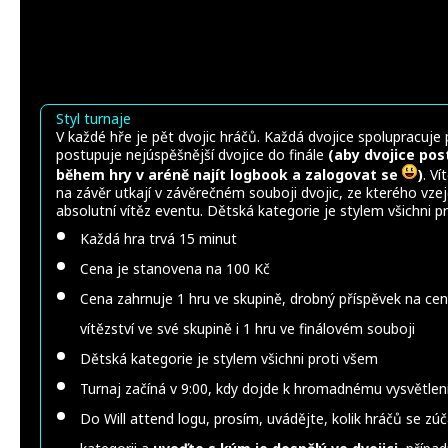
Styl turnaje
V každé hře je pět dvojic hráčů. Každá dvojice spolupracuje 
postupuje nejúspěšnější dvojice do finále
(aby dvojice pos
během hry v aréně najít logbook a zalogovat se
)
. V
na závěr utkají v závěrečném souboji dvojic, ze kterého vzej
absolutní vítěz eventu. Dětská kategorie je stylem všichni p
Každá hra trvá 15 minut
Cena je stanovena na 100 Kč
Cena zahrnuje 1 hru ve skupině, drobný příspěvek na ce
vítězství ve své skupině i 1 hru ve finálovém souboji
Dětská kategorie je stylem všichni proti všem
Turnaj začíná v 9:00, kdy dojde k hromadnému vysvětlení
Do Will attend logu, prosím, uvádějte, kolik hráčů se zúč