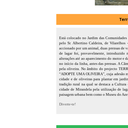
Terr
Está colocado no Jardim das Comunidades E
pelo Sr. Albertino Caldeira, de Vilarelhos
accionado por um animal, duas prensas de va
de lagar foi, provavelmente, introduzido 
alterações até ao aparecimento do motor e da
no início da linha, antes das prensas. A C
pela oliveira. No âmbito do projecto TER
“ADOPTE UMA OLIVEIRA”, cuja adesão massi
cidade e de oliveiras para plantar em jardi
tradição rural na qual se destaca a Cultura
cidade de Mirandela pela utilização de lag
paisagem urbana bem como o Museu do Azeit
Diverte-te!