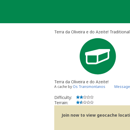
Skip
to
content
Terra da Oliveira e do Azeite! Traditiona
Terra da Oliveira e do Azeite!
A cache by
Os Transmontanos
Message 
Difficulty:
Terrain:
Join now to view geocache locatio