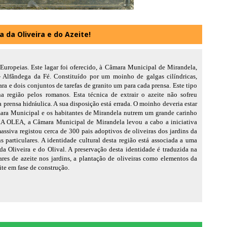
a da Oliveira e do Azeite!
uropeias. Este lagar foi oferecido, à Câmara Municipal de Mirandela,
 - Alfândega da Fé. Constituído por um moinho de galgas cilíndricas,
ra e dois conjuntos de tarefas de granito um para cada prensa. Este tipo
na região pelos romanos. Esta técnica de extrair o azeite não sofreu
 prensa hidráulica. A sua disposição está errada. O moinho deveria estar
âmara Municipal e os habitantes de Mirandela nutrem um grande carinho
RA OLEA, a Câmara Municipal de Mirandela levou a cabo a iniciativa
va registou cerca de 300 pais adoptivos de oliveiras dos jardins da
ns particulares. A identidade cultural desta região está associada a uma
 da Oliveira e do Olival. A preservação desta identidade é traduzida na
ares de azeite nos jardins, a plantação de oliveiras como elementos da
e em fase de construção.