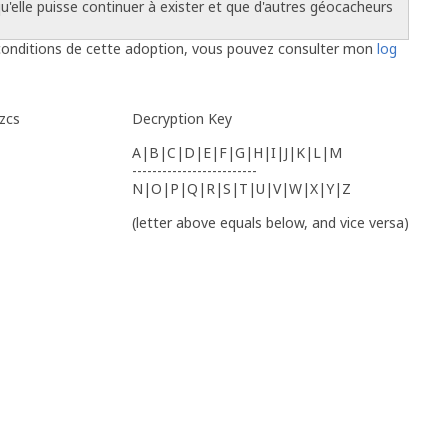
qu'elle puisse continuer à exister et que d'autres géocacheurs
es conditions de cette adoption, vous pouvez consulter mon
log
zcs
Decryption Key
A|B|C|D|E|F|G|H|I|J|K|L|M
-------------------------
N|O|P|Q|R|S|T|U|V|W|X|Y|Z
(letter above equals below, and vice versa)