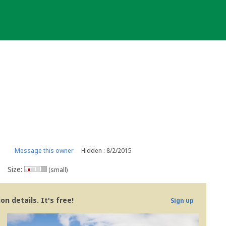
Message this owner
Hidden : 8/2/2015
Size:
(small)
n details. It's free!
Sign up