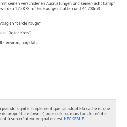
rk mit seinen verschidenen Ausrüstungen und seinen acht kampf
Bau wurden 175.878 m³ Erde aufgeschütten und 44.700m3
 vosgien "cercle rouge"
ein "Roter Kreis"
s environ, ungefähr.
n pseudo signifie simplement que j'ai adopté la cache et que
 de propriétaire (owner) pour celle-ci, mais tout le mérite
ient à son créateur original qui est
HECKEBUE
.