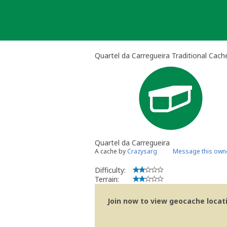
Skip
to
content
Quartel da Carregueira Traditional Cach
Quartel da Carregueira
A cache by
Crazysarg
Message this own
Difficulty:
Terrain:
Join now to view geocache locatio