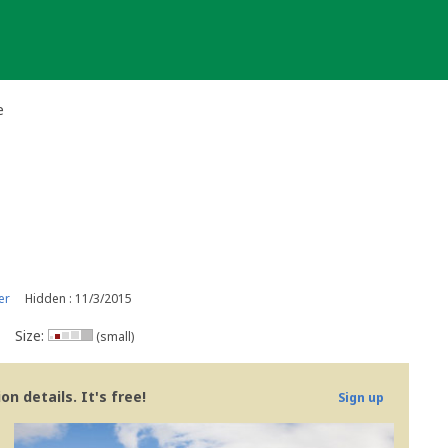
e
er
Hidden : 11/3/2015
Size:
(small)
n details. It's free!
Sign up