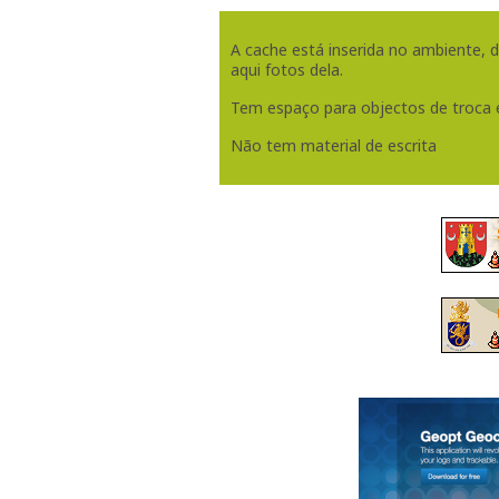
A cache está inserida no ambiente,
aqui fotos dela.
Tem espaço para objectos de troca 
Não tem material de escrita