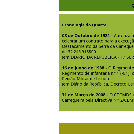
Q
Cronologia do Quartel
08 de Outubro de 1981 -
Autoriza a
celebrar um contrato para a execuç
Destacamento da Serra da Carreguei
de 32.246.913$00.
(em DIARIO DA REPUBLICA - 1.ª SERIE
16 de Junho de 1988 -
O Regimento 
Regimento de Infantaria n.º 1 (RI1),
Região Militar de Lisboa.
(em Diário da República, Decreto-Lei 
31 de Março de 2008 -
O CTCMDS é t
Carregueira pela Directiva Nº12/CEM