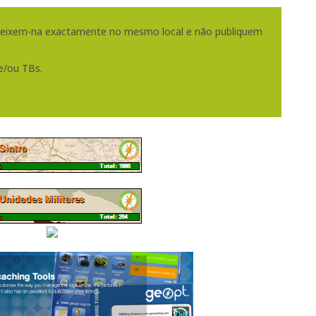
 deixem-na exactamente no mesmo local e não publiquem
e/ou TBs.