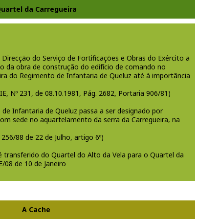
uartel da Carregueira
 Direcção do Serviço de Fortificações e Obras do Exército a
ão da obra de construção do edifício de comando no
ra do Regimento de Infantaria de Queluz até à importância
, Nº 231, de 08.10.1981, Pág. 2682, Portaria 906/81)
de Infantaria de Queluz passa a ser designado por
 com sede no aquartelamento da serra da Carregueira, na
256/88 de 22 de Julho, artigo 6º)
ransferido do Quartel do Alto da Vela para o Quartel da
E/08 de 10 de Janeiro
A Cache