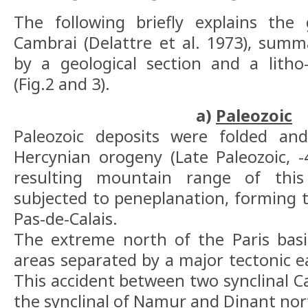
The following briefly explains the 
Cambrai (Delattre et al. 1973), summa
by a geological section and a litho
(Fig.2 and 3).
a)
Paleozoic
Paleozoic deposits were folded an
Hercynian orogeny (Late Paleozoic, 
resulting mountain range of thi
subjected to peneplanation, forming t
Pas-de-Calais.
The extreme north of the Paris basi
areas separated by a major tectonic ea
This accident between two synclinal C
the synclinal of Namur and Dinant nor