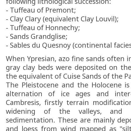
following lithological succession:
- Tuffeau of Premont;
- Clay Clary (equivalent Clay Louvil);
- Tuffeau of Honnechy;
- Sands Grandglise;
- Sables du Quesnoy (continental facies
When Ypresian, azo fine sands often i
gray clay beds were deposited on th
the equivalent of Cuise Sands of the Pa
The Pleistocene and the Holocene is
alternation of ice ages and inter-g
Cambresis, firstly terrain modificatio
widening of the valleys, and a
sedimentation. These are mainly depos
and loess from wind mapped as "silt