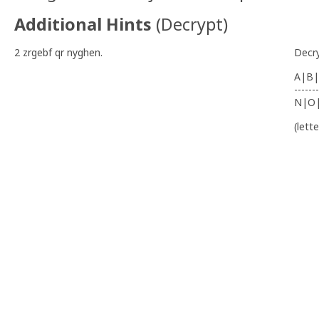
Additional Hints
(
Decrypt
)
2 zrgebf qr nyghen.
Decr
A|B|
-------
N|O
(lett