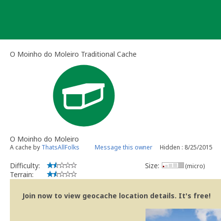
Skip
to
content
O Moinho do Moleiro Traditional Cache
O Moinho do Moleiro
A cache by
ThatsAllFolks
Message this owner
Hidden : 8/25/2015
Difficulty:
Size:
(micro)
Terrain:
Join now to view geocache location details. It's free!