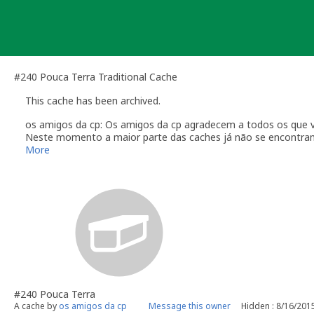
Skip
to
content
#240 Pouca Terra Traditional Cache
This cache has been archived.
os amigos da cp: Os amigos da cp agradecem a todos os que v
Neste momento a maior parte das caches já não se encontram 
Vamos tentar manter a primeira cache e a ultima para relembra
More
Os amigos da cp desejam boas cachadas a todos os amigos g
Até breve
#240 Pouca Terra
A cache by
os amigos da cp
Message this owner
Hidden : 8/16/201