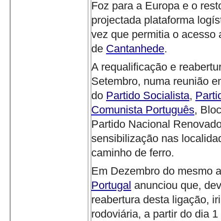
Foz para a Europa e o resto
projectada plataforma logís
vez que permitia o acesso a
de
Cantanhede
.
A requalificação e reabert
Setembro, numa reunião 
do
Partido Socialista
,
Part
Comunista Português
, Blo
Partido Nacional Renovado
sensibilização nas localida
caminho de ferro.
Em Dezembro do mesmo an
Portugal
anunciou que, de
reabertura desta ligação, ir
rodoviária, a partir do dia 