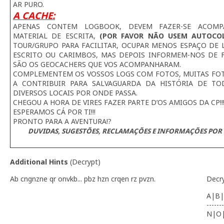
AR PURO.
A CACHE:
APENAS CONTEM LOGBOOK, DEVEM FAZER-SE ACOMP
MATERIAL DE ESCRITA,
(POR FAVOR NÃO USEM AUTOCO
TOUR/GRUPO PARA FACILITAR, OCUPAR MENOS ESPAÇO DE L
ESCRITO OU CARIMBOS, MAS DEPOIS INFORMEM-NOS DE 
SÃO OS GEOCACHERS QUE VOS ACOMPANHARAM.
COMPLEMENTEM OS VOSSOS LOGS COM FOTOS, MUITAS FOTO
A CONTRIBUIR PARA SALVAGUARDA DA HISTÓRIA DE TO
DIVERSOS LOCAIS POR ONDE PASSA.
CHEGOU A HORA DE VIRES FAZER PARTE D’OS AMIGOS DA CP!!
ESPERAMOS CÁ POR TI!!!
PRONTO PARA A AVENTURA!?
DUVIDAS, SUGESTÕES, RECLAMAÇÕES E INFORMAÇÕES POR 
Additional Hints
(
Decrypt
)
Ab cngnzne qr onvkb... pbz hzn crqen rz pvzn.
Decr
A|B|
-------
N|O