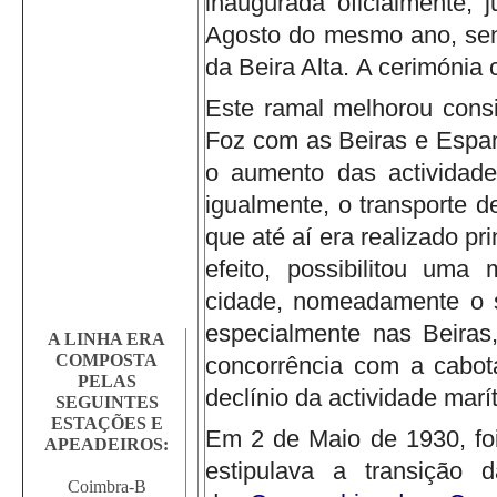
inaugurada oficialmente, 
Agosto do mesmo ano, sen
da Beira Alta.
A cerimónia 
Este ramal melhorou consi
Foz com as Beiras e Espan
o aumento das actividade
igualmente, o transporte d
que até aí era realizado pr
efeito, possibilitou uma
cidade, nomeadamente o sa
especialmente nas Beira
A LINHA ERA
COMPOSTA
concorrência com a cabot
PELAS
declínio da actividade marí
SEGUINTES
ESTAÇÕES E
Em 2 de Maio de 1930, foi
APEADEIROS:
estipulava a transição 
Coimbra-B