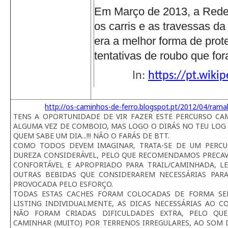
Em Março de 2013, a Rede 
os carris e as travessas d
era a melhor forma de prote
tentativas de roubo que for
In:
https://pt.wiki
http://os-caminhos-de-ferro.blogspot.pt/2012/04/rama
TENS A OPORTUNIDADE DE VIR FAZER ESTE PERCURSO CAMI
ALGUMA VEZ DE COMBOIO, MAS LOGO O DIRÁS NO TEU LOG 
QUEM SABE UM DIA...!!! NÃO O FARÁS DE BTT.
COMO TODOS DEVEM IMAGINAR, TRATA-SE DE UM PERC
DUREZA CONSIDERÁVEL, PELO QUE RECOMENDAMOS PRECAV
CONFORTÁVEL E APROPRIADO PARA TRAIL/CAMINHADA, 
OUTRAS BEBIDAS QUE CONSIDERAREM NECESSÁRIAS PAR
PROVOCADA PELO ESFORÇO.
TODAS ESTAS CACHES FORAM COLOCADAS DE FORMA SE
LISTING INDIVIDUALMENTE, AS DICAS NECESSÁRIAS AO 
NÃO FORAM CRIADAS DIFICULDADES EXTRA, PELO QUE
CAMINHAR (MUITO) POR TERRENOS IRREGULARES, AO SOM 