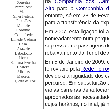
da
Companhia dos Cami
Souselas
Pampilhosa
Alta
para a
Companhia d
Mala
entanto, só em 28 de Fever
Silvã-Feiteira
Enxofães
para a transferência da ex
Murtede
Cordinhã
Em 2007, esta ligação foi a
Cantanhede
nomeadamente num parque i
Limede-Cadima
Casal
supressão de passagens de
Arazede
rebaixamento do Túnel de 
Bebedouro
Liceia
Em 5 de Janeiro de 2009, o
Santana-Ferreira
Costeira
ferroviário pela
Rede Ferrov
Alhadas
devido à antiguidade dos ca
Maiorca
Figueira da Foz
percurso.
Em substituição d
várias carreiras de autoca
apropriados às necessidad
cujos horários, no final, j