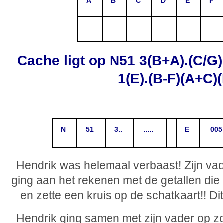
A
B
C
D
E
F
Cache ligt op N51 3(B+A).(C/G
1(E).(B-F)(A+C)(
N
51
3..
.....
E
005
Hendrik was helemaal verbaast! Zijn vad
ging aan het rekenen met de getallen di
en zette een kruis op de schatkaart!! Dit
Hendrik ging samen met zijn vader op z