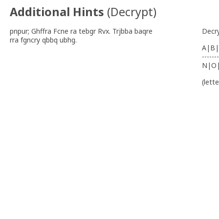
Additional Hints
(
Decrypt
)
pnpur; Ghffra Fcne ra tebgr Rvx. Trjbba baqre
Decr
rra fgncry qbbq ubhg.
A|B|
-------
N|O
(lett