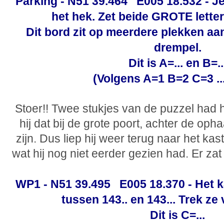
Parking - N51 39.464 E005 18.532 - Je
het hek. Zet beide GROTE letters
Dit bord zit op meerdere plekken aan
drempel.
Dit is A=... en B=..
(Volgens A=1 B=2 C=3 ...
Stoer!! Twee stukjes van de puzzel had 
hij dat bij de grote poort, achter de oph
zijn. Dus liep hij weer terug naar het kas
wat hij nog niet eerder gezien had. Er za
WP1 - N51 39.495 E005 18.370 - Het 
tussen 143.. en 143... Trek ze 
Dit is C=...