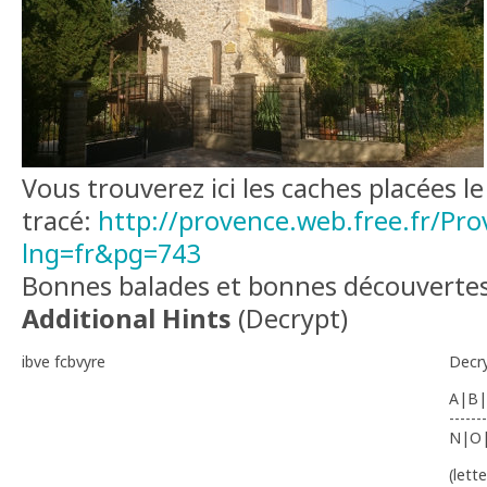
Vous trouverez ici les caches placées l
tracé:
http://provence.web.free.fr/Pro
lng=fr&pg=743
Bonnes balades et bonnes découverte
Additional Hints
(
Decrypt
)
ibve fcbvyre
Decr
A|B|
-------
N|O
(lett