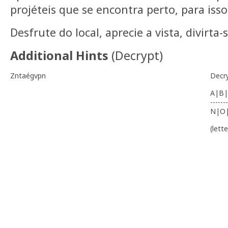
projéteis que se encontra perto, para iss
Desfrute do local, aprecie a vista, divirta-
Additional Hints
(
Decrypt
)
Zntaégvpn
Decr
A|B|
-------
N|O
(lett