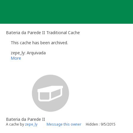
Skip
to
content
Bateria da Parede II Traditional Cache
This cache has been archived.
zepe_ly: Arquivada
More
Bateria da Parede II
A cache by
zepe_ly
Message this owner
Hidden : 9/5/2015