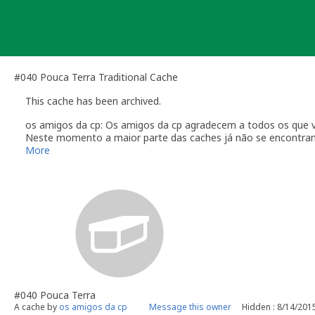
Skip
to
content
#040 Pouca Terra Traditional Cache
This cache has been archived.
os amigos da cp: Os amigos da cp agradecem a todos os que v
Neste momento a maior parte das caches já não se encontram 
Vamos tentar manter a primeira cache e a ultima para relembra
More
Os amigos da cp desejam boas cachadas a todos os amigos g
Até breve
#040 Pouca Terra
A cache by
os amigos da cp
Message this owner
Hidden : 8/14/201