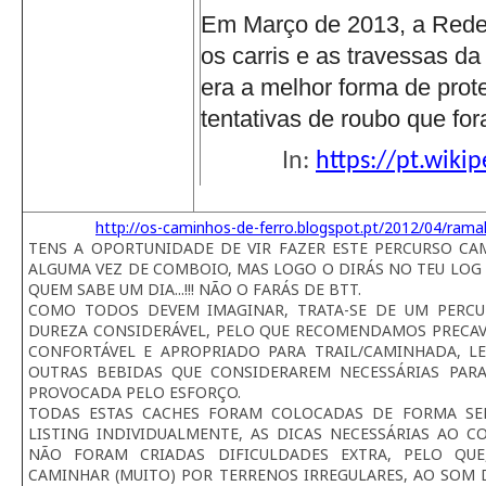
Em Março de 2013, a Rede 
os carris e as travessas d
era a melhor forma de prote
tentativas de roubo que for
In:
https://pt.wiki
http://os-caminhos-de-ferro.blogspot.pt/2012/04/rama
TENS A OPORTUNIDADE DE VIR FAZER ESTE PERCURSO CAMI
ALGUMA VEZ DE COMBOIO, MAS LOGO O DIRÁS NO TEU LOG 
QUEM SABE UM DIA...!!! NÃO O FARÁS DE BTT.
COMO TODOS DEVEM IMAGINAR, TRATA-SE DE UM PERC
DUREZA CONSIDERÁVEL, PELO QUE RECOMENDAMOS PRECAV
CONFORTÁVEL E APROPRIADO PARA TRAIL/CAMINHADA, 
OUTRAS BEBIDAS QUE CONSIDERAREM NECESSÁRIAS PAR
PROVOCADA PELO ESFORÇO.
TODAS ESTAS CACHES FORAM COLOCADAS DE FORMA SE
LISTING INDIVIDUALMENTE, AS DICAS NECESSÁRIAS AO 
NÃO FORAM CRIADAS DIFICULDADES EXTRA, PELO QUE
CAMINHAR (MUITO) POR TERRENOS IRREGULARES, AO SOM 