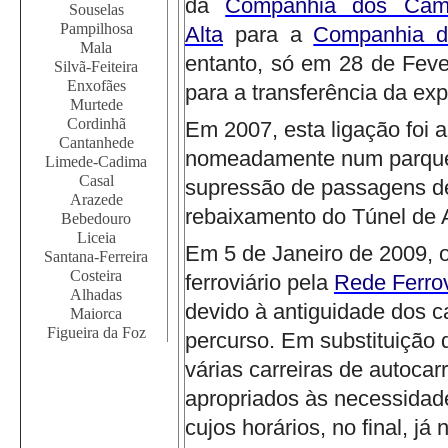
da
Companhia dos Cami
Souselas
Pampilhosa
Alta
para a
Companhia d
Mala
entanto, só em 28 de Fever
Silvã-Feiteira
Enxofães
para a transferência da ex
Murtede
Cordinhã
Em 2007, esta ligação foi a
Cantanhede
nomeadamente num parque i
Limede-Cadima
Casal
supressão de passagens de
Arazede
rebaixamento do Túnel de 
Bebedouro
Liceia
Em 5 de Janeiro de 2009, o
Santana-Ferreira
Costeira
ferroviário pela
Rede Ferrov
Alhadas
devido à antiguidade dos ca
Maiorca
Figueira da Foz
percurso.
Em substituição d
várias carreiras de autoca
apropriados às necessidad
cujos horários, no final, j