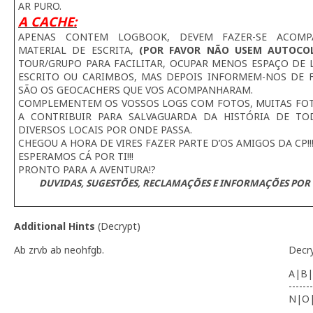
AR PURO.
A CACHE:
APENAS CONTEM LOGBOOK, DEVEM FAZER-SE ACOMP
MATERIAL DE ESCRITA,
(POR FAVOR NÃO USEM AUTOCO
TOUR/GRUPO PARA FACILITAR, OCUPAR MENOS ESPAÇO DE L
ESCRITO OU CARIMBOS, MAS DEPOIS INFORMEM-NOS DE 
SÃO OS GEOCACHERS QUE VOS ACOMPANHARAM.
COMPLEMENTEM OS VOSSOS LOGS COM FOTOS, MUITAS FOTO
A CONTRIBUIR PARA SALVAGUARDA DA HISTÓRIA DE TO
DIVERSOS LOCAIS POR ONDE PASSA.
CHEGOU A HORA DE VIRES FAZER PARTE D’OS AMIGOS DA CP!!
ESPERAMOS CÁ POR TI!!!
PRONTO PARA A AVENTURA!?
DUVIDAS, SUGESTÕES, RECLAMAÇÕES E INFORMAÇÕES POR 
Additional Hints
(
Decrypt
)
Ab zrvb ab neohfgb.
Decr
A|B|
-------
N|O