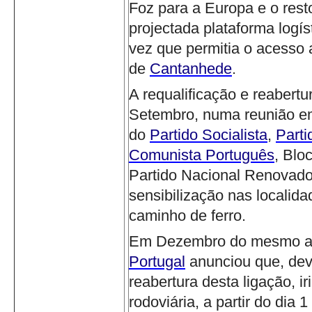
Foz para a Europa e o resto
projectada plataforma logís
vez que permitia o acesso a
de
Cantanhede
.
A requalificação e reabert
Setembro, numa reunião 
do
Partido Socialista
,
Part
Comunista Português
, Blo
Partido Nacional Renovado
sensibilização nas localida
caminho de ferro.
Em Dezembro do mesmo an
Portugal
anunciou que, de
reabertura desta ligação, ir
rodoviária, a partir do dia 