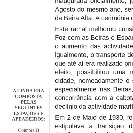
inaugurada oficialmente, 
Agosto do mesmo ano, sen
da Beira Alta.
A cerimónia 
Este ramal melhorou consi
Foz com as Beiras e Espan
o aumento das actividade
igualmente, o transporte d
que até aí era realizado pr
efeito, possibilitou uma
cidade, nomeadamente o sa
especialmente nas Beira
A LINHA ERA
COMPOSTA
concorrência com a cabot
PELAS
declínio da actividade marí
SEGUINTES
ESTAÇÕES E
Em 2 de Maio de 1930, foi
APEADEIROS:
estipulava a transição 
Coimbra-B