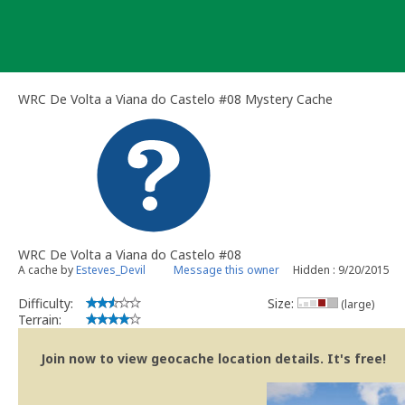
Skip
to
content
WRC De Volta a Viana do Castelo #08 Mystery Cache
WRC De Volta a Viana do Castelo #08
A cache by
Esteves_Devil
Message this owner
Hidden : 9/20/2015
Difficulty:
Size:
(large)
Terrain:
Join now to view geocache location details. It's free!