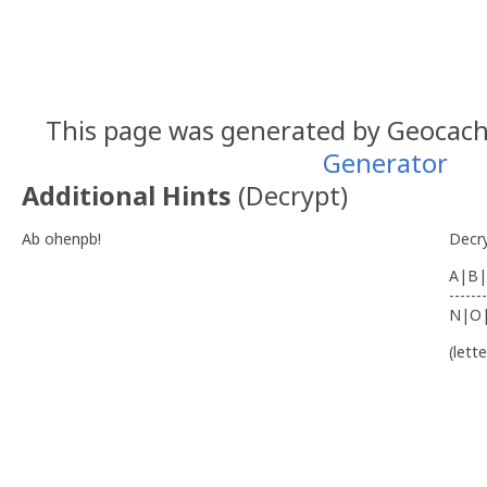
N 41º 45.895 W 8º 48
This page was generated by Geocac
Generator
Additional Hints
(
Decrypt
)
Ab ohenpb!
Decr
A|B|
-------
N|O
(lett