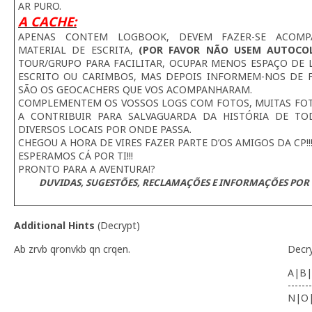
AR PURO.
A CACHE:
APENAS CONTEM LOGBOOK, DEVEM FAZER-SE ACOMP
MATERIAL DE ESCRITA,
(POR FAVOR NÃO USEM AUTOCO
TOUR/GRUPO PARA FACILITAR, OCUPAR MENOS ESPAÇO DE L
ESCRITO OU CARIMBOS, MAS DEPOIS INFORMEM-NOS DE 
SÃO OS GEOCACHERS QUE VOS ACOMPANHARAM.
COMPLEMENTEM OS VOSSOS LOGS COM FOTOS, MUITAS FOTO
A CONTRIBUIR PARA SALVAGUARDA DA HISTÓRIA DE TO
DIVERSOS LOCAIS POR ONDE PASSA.
CHEGOU A HORA DE VIRES FAZER PARTE D’OS AMIGOS DA CP!!
ESPERAMOS CÁ POR TI!!!
PRONTO PARA A AVENTURA!?
DUVIDAS, SUGESTÕES, RECLAMAÇÕES E INFORMAÇÕES POR 
Additional Hints
(
Decrypt
)
Ab zrvb qronvkb qn crqen.
Decr
A|B|
-------
N|O