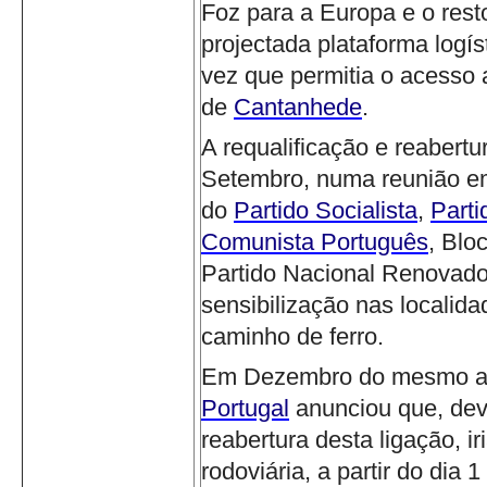
Foz para a Europa e o resto
projectada plataforma logís
vez que permitia o acesso a
de
Cantanhede
.
A requalificação e reabert
Setembro, numa reunião 
do
Partido Socialista
,
Part
Comunista Português
, Blo
Partido Nacional Renovado
sensibilização nas localida
caminho de ferro.
Em Dezembro do mesmo an
Portugal
anunciou que, de
reabertura desta ligação, ir
rodoviária, a partir do dia 