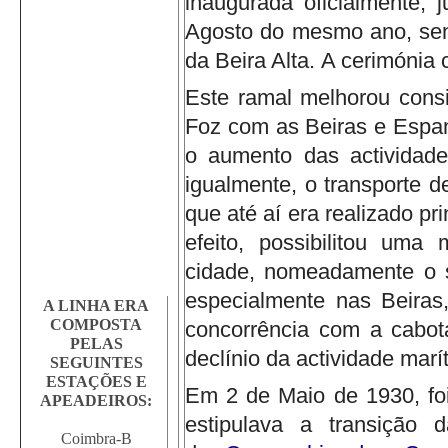
inaugurada oficialmente, 
Agosto do mesmo ano, sen
da Beira Alta.
A cerimónia 
Este ramal melhorou consi
Foz com as Beiras e Espan
o aumento das actividade
igualmente, o transporte d
que até aí era realizado pr
efeito, possibilitou uma
cidade, nomeadamente o sa
especialmente nas Beira
A LINHA ERA
COMPOSTA
concorrência com a cabot
PELAS
declínio da actividade marí
SEGUINTES
ESTAÇÕES E
Em 2 de Maio de 1930, foi
APEADEIROS:
estipulava a transição 
Coimbra-B