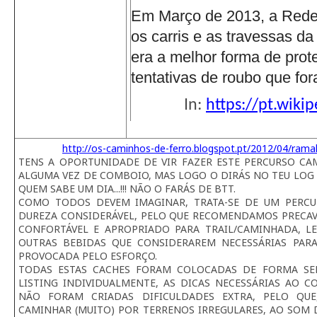
Em Março de 2013, a Rede 
os carris e as travessas d
era a melhor forma de prote
tentativas de roubo que for
In:
https://pt.wiki
http://os-caminhos-de-ferro.blogspot.pt/2012/04/rama
TENS A OPORTUNIDADE DE VIR FAZER ESTE PERCURSO CAMI
ALGUMA VEZ DE COMBOIO, MAS LOGO O DIRÁS NO TEU LOG 
QUEM SABE UM DIA...!!! NÃO O FARÁS DE BTT.
COMO TODOS DEVEM IMAGINAR, TRATA-SE DE UM PERC
DUREZA CONSIDERÁVEL, PELO QUE RECOMENDAMOS PRECAV
CONFORTÁVEL E APROPRIADO PARA TRAIL/CAMINHADA, 
OUTRAS BEBIDAS QUE CONSIDERAREM NECESSÁRIAS PAR
PROVOCADA PELO ESFORÇO.
TODAS ESTAS CACHES FORAM COLOCADAS DE FORMA SE
LISTING INDIVIDUALMENTE, AS DICAS NECESSÁRIAS AO 
NÃO FORAM CRIADAS DIFICULDADES EXTRA, PELO QUE
CAMINHAR (MUITO) POR TERRENOS IRREGULARES, AO SOM 