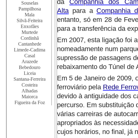
da
Companhia dos Cami
Souselas
Pampilhosa
Alta
para a
Companhia d
Mala
entanto, só em 28 de Fever
Silvã-Feiteira
Enxofães
para a transferência da ex
Murtede
Cordinhã
Em 2007, esta ligação foi a
Cantanhede
nomeadamente num parque i
Limede-Cadima
Casal
supressão de passagens de
Arazede
rebaixamento do Túnel de 
Bebedouro
Liceia
Em 5 de Janeiro de 2009, o
Santana-Ferreira
Costeira
ferroviário pela
Rede Ferrov
Alhadas
devido à antiguidade dos ca
Maiorca
Figueira da Foz
percurso.
Em substituição d
várias carreiras de autoca
apropriados às necessidad
cujos horários, no final, j