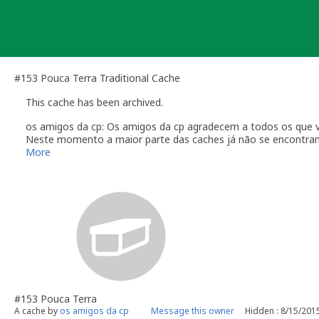
Skip
to
content
#153 Pouca Terra Traditional Cache
This cache has been archived.
os amigos da cp: Os amigos da cp agradecem a todos os que v
Neste momento a maior parte das caches já não se encontram 
Vamos tentar manter a primeira cache e a ultima para relembra
More
Os amigos da cp desejam boas cachadas a todos os amigos g
Até breve
#153 Pouca Terra
A cache by
os amigos da cp
Message this owner
Hidden : 8/15/201