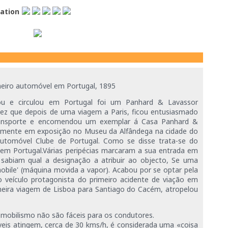
lation
meiro automóvel em Portugal, 1895
ou e circulou em Portugal foi um Panhard & Lavassor
ez que depois de uma viagem a Paris, ficou entusiasmado
ansporte e encomendou um exemplar á Casa Panhard &
almente em exposição no Museu da Alfândega na cidade do
utomóvel Clube de Portugal. Como se disse trata-se do
 em Portugal.Várias peripécias marcaram a sua entrada em
 sabiam qual a designação a atribuir ao objecto, Se uma
mobile' (máquina movida a vapor). Acabou por se optar pela
 o veículo protagonista do primeiro acidente de viação em
meira viagem de Lisboa para Santiago do Cacém, atropelou
obilismo não são fáceis para os condutores.
eis atingem, cerca de 30 kms/h, é considerada uma «coisa