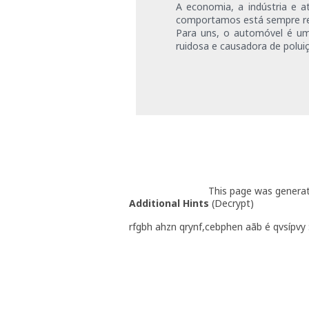
A economia, a indústria e
comportamos está sempre rel
Para uns, o automóvel é um
ruidosa e causadora de polui
N
This page was genera
Additional Hints
(
Decrypt
)
rfgbh ahzn qrynf,cebphen aãb é qvsípvy 