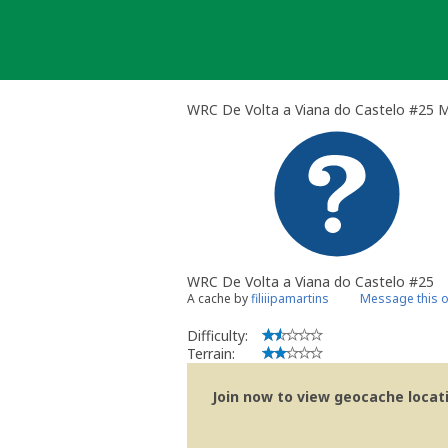
Skip
to
content
WRC De Volta a Viana do Castelo #25 
WRC De Volta a Viana do Castelo #25
A cache by
filiiipamartins
Message this 
Difficulty:
Terrain:
Join now to view geocache locatio