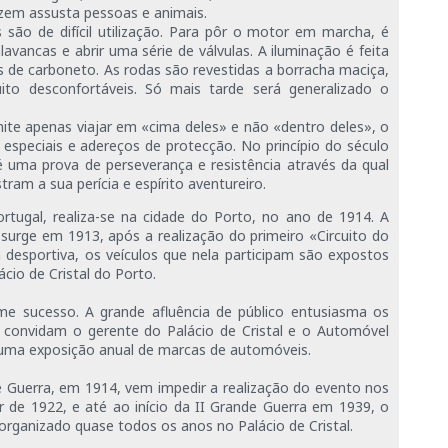
uzem assusta pessoas e animais.
 são de difícil utilização. Para pôr o motor em marcha, é
avancas e abrir uma série de válvulas. A iluminação é feita
is de carboneto. As rodas são revestidas a borracha maciça,
to desconfortáveis. Só mais tarde será generalizado o
ite apenas viajar em «cima deles» e não «dentro deles», o
especiais e adereços de protecção. No princípio do século
 uma prova de perseverança e resistência através da qual
ram a sua perícia e espírito aventureiro.
tugal, realiza-se na cidade do Porto, no ano de 1914. A
 surge em 1913, após a realização do primeiro «Circuito do
 desportiva, os veículos que nela participam são expostos
ácio de Cristal do Porto.
me sucesso. A grande afluência de público entusiasma os
 convidam o gerente do Palácio de Cristal e o Automóvel
r uma exposição anual de marcas de automóveis.
e Guerra, em 1914, vem impedir a realização do evento nos
r de 1922, e até ao início da II Grande Guerra em 1939, o
rganizado quase todos os anos no Palácio de Cristal.