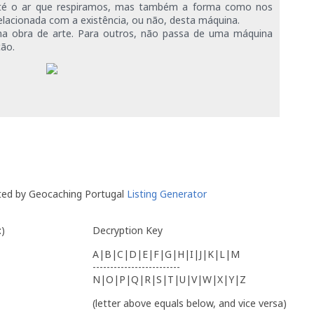
 até o ar que respiramos, mas também a forma como nos
acionada com a existência, ou não, desta máquina.
a obra de arte. Para outros, não passa de uma máquina
ção.
 41º 45.360 W 8º 49.400
ted by Geocaching Portugal
Listing Generator
:)
Decryption Key
A|B|C|D|E|F|G|H|I|J|K|L|M
-------------------------
N|O|P|Q|R|S|T|U|V|W|X|Y|Z
(letter above equals below, and vice versa)