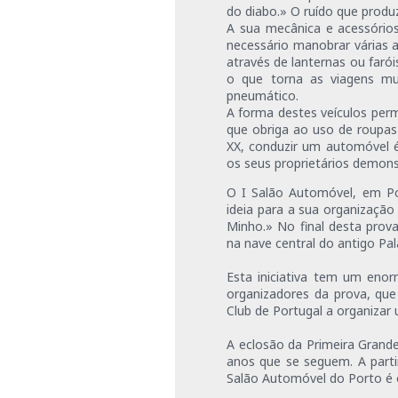
do diabo.» O ruído que prod
A sua mecânica e acessórios
necessário manobrar várias al
através de lanternas ou faró
o que torna as viagens mui
pneumático.
A forma destes veículos perm
que obriga ao uso de roupas 
XX, conduzir um automóvel é
os seus proprietários demonst
O I Salão Automóvel, em Por
ideia para a sua organização
Minho.» No final desta prova
na nave central do antigo Pal
Esta iniciativa tem um enor
organizadores da prova, que
Club de Portugal a organiza
A eclosão da Primeira Grand
anos que se seguem. A parti
Salão Automóvel do Porto é o