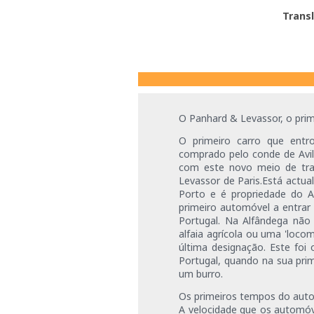
Trans
O Panhard & Levassor, o pri
O primeiro carro que entr
comprado pelo conde de Avil
com este novo meio de tr
Levassor de Paris.Está actu
Porto e é propriedade do A
primeiro automóvel a entrar
Portugal. Na Alfândega não
alfaia agrícola ou uma 'loco
última designação. Este foi
Portugal, quando na sua pri
um burro.
Os primeiros
tempos do autom
A velocidade que os automóv