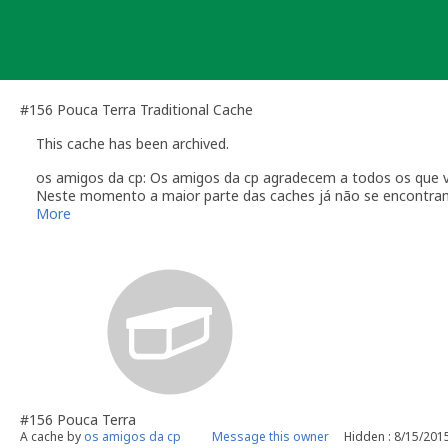
Skip
to
content
#156 Pouca Terra Traditional Cache
This cache has been archived.
os amigos da cp: Os amigos da cp agradecem a todos os que v
Neste momento a maior parte das caches já não se encontram 
Vamos tentar manter a primeira cache e a ultima para relembra
More
Os amigos da cp desejam boas cachadas a todos os amigos g
Até breve
#156 Pouca Terra
A cache by
os amigos da cp
Message this owner
Hidden : 8/15/201