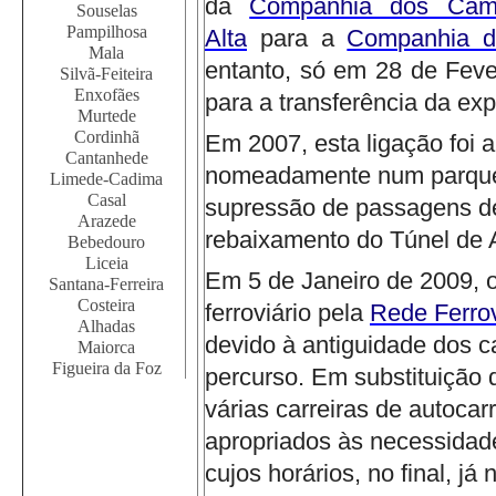
da
Companhia dos Cami
Souselas
Pampilhosa
Alta
para a
Companhia d
Mala
entanto, só em 28 de Fever
Silvã-Feiteira
Enxofães
para a transferência da ex
Murtede
Cordinhã
Em 2007, esta ligação foi a
Cantanhede
nomeadamente num parque i
Limede-Cadima
Casal
supressão de passagens de
Arazede
rebaixamento do Túnel de 
Bebedouro
Liceia
Em 5 de Janeiro de 2009, o
Santana-Ferreira
Costeira
ferroviário pela
Rede Ferrov
Alhadas
devido à antiguidade dos ca
Maiorca
Figueira da Foz
percurso.
Em substituição d
várias carreiras de autoca
apropriados às necessidad
cujos horários, no final, j