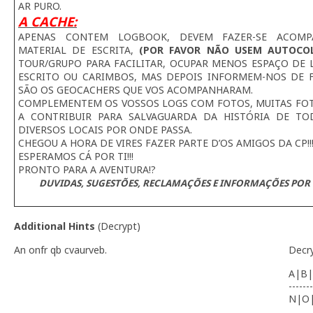
AR PURO.
A CACHE:
APENAS CONTEM LOGBOOK, DEVEM FAZER-SE ACOMP
MATERIAL DE ESCRITA,
(POR FAVOR NÃO USEM AUTOCO
TOUR/GRUPO PARA FACILITAR, OCUPAR MENOS ESPAÇO DE L
ESCRITO OU CARIMBOS, MAS DEPOIS INFORMEM-NOS DE 
SÃO OS GEOCACHERS QUE VOS ACOMPANHARAM.
COMPLEMENTEM OS VOSSOS LOGS COM FOTOS, MUITAS FOTO
A CONTRIBUIR PARA SALVAGUARDA DA HISTÓRIA DE TO
DIVERSOS LOCAIS POR ONDE PASSA.
CHEGOU A HORA DE VIRES FAZER PARTE D’OS AMIGOS DA CP!!
ESPERAMOS CÁ POR TI!!!
PRONTO PARA A AVENTURA!?
DUVIDAS, SUGESTÕES, RECLAMAÇÕES E INFORMAÇÕES POR 
Additional Hints
(
Decrypt
)
An onfr qb cvaurveb.
Decr
A|B|
-------
N|O