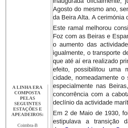
inaugurada oficialmente, 
Agosto do mesmo ano, sen
da Beira Alta.
A cerimónia 
Este ramal melhorou consi
Foz com as Beiras e Espan
o aumento das actividade
igualmente, o transporte d
que até aí era realizado pr
efeito, possibilitou uma
cidade, nomeadamente o sa
especialmente nas Beira
A LINHA ERA
COMPOSTA
concorrência com a cabot
PELAS
declínio da actividade marí
SEGUINTES
ESTAÇÕES E
Em 2 de Maio de 1930, foi
APEADEIROS:
estipulava a transição 
Coimbra-B