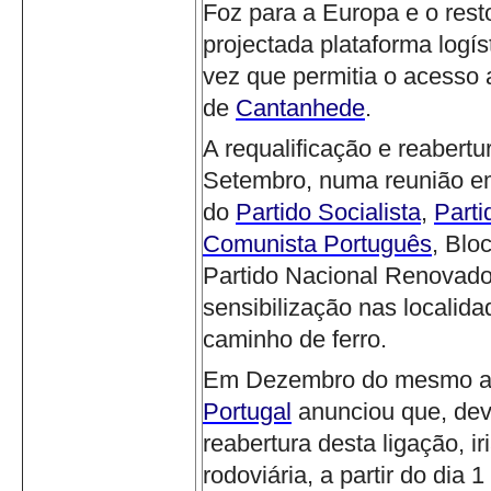
Foz para a Europa e o resto
projectada plataforma logís
vez que permitia o acesso a
de
Cantanhede
.
A requalificação e reabert
Setembro, numa reunião 
do
Partido Socialista
,
Part
Comunista Português
, Blo
Partido Nacional Renovado
sensibilização nas localida
caminho de ferro.
Em Dezembro do mesmo an
Portugal
anunciou que, de
reabertura desta ligação, ir
rodoviária, a partir do dia 