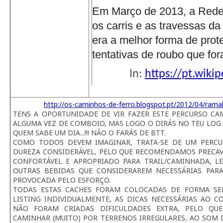
Em Março de 2013, a Rede 
os carris e as travessas d
era a melhor forma de prote
tentativas de roubo que for
In:
https://pt.wiki
http://os-caminhos-de-ferro.blogspot.pt/2012/04/rama
TENS A OPORTUNIDADE DE VIR FAZER ESTE PERCURSO CAMI
ALGUMA VEZ DE COMBOIO, MAS LOGO O DIRÁS NO TEU LOG 
QUEM SABE UM DIA...!!! NÃO O FARÁS DE BTT.
COMO TODOS DEVEM IMAGINAR, TRATA-SE DE UM PERC
DUREZA CONSIDERÁVEL, PELO QUE RECOMENDAMOS PRECAV
CONFORTÁVEL E APROPRIADO PARA TRAIL/CAMINHADA, 
OUTRAS BEBIDAS QUE CONSIDERAREM NECESSÁRIAS PAR
PROVOCADA PELO ESFORÇO.
TODAS ESTAS CACHES FORAM COLOCADAS DE FORMA SE
LISTING INDIVIDUALMENTE, AS DICAS NECESSÁRIAS AO 
NÃO FORAM CRIADAS DIFICULDADES EXTRA, PELO QUE
CAMINHAR (MUITO) POR TERRENOS IRREGULARES, AO SOM 