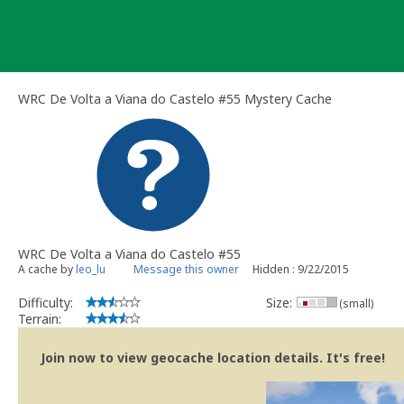
Skip
to
content
WRC De Volta a Viana do Castelo #55 Mystery Cache
WRC De Volta a Viana do Castelo #55
A cache by
leo_lu
Message this owner
Hidden : 9/22/2015
Difficulty:
Size:
(small)
Terrain:
Join now to view geocache location details. It's free!