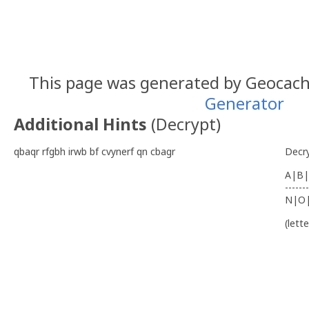
N 41º 45.865 W 8º 49
This page was generated by Geocac
Generator
Additional Hints
(
Decrypt
)
qbaqr rfgbh irwb bf cvynerf qn cbagr
Decr
A|B|
-------
N|O
(lett