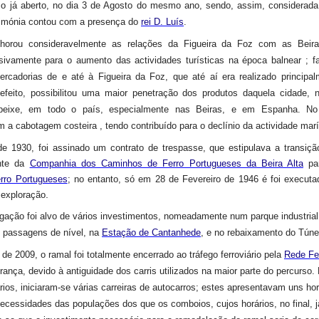
ço já aberto, no dia 3 de Agosto do mesmo ano, sendo, assim, considerada
imónia contou com a presença do
rei D. Luís
.
horou consideravelmente as relações da Figueira da Foz com as Beir
isivamente para o aumento das actividades turísticas na época balnear
; f
ercadorias de e até à Figueira da Foz, que até aí era realizado principal
feito, possibilitou uma maior penetração dos produtos daquela cidade,
peixe, em todo o país, especialmente nas Beiras, e em Espanha.
No
m a cabotagem costeira
, tendo contribuído para o declínio da actividade mar
 1930, foi assinado um contrato de trespasse, que estipulava a transiçã
nte da
Companhia dos Caminhos de Ferro Portugueses da Beira Alta
pa
rro Portugueses
; no entanto, só em 28 de Fevereiro de 1946 é foi executad
.
 exploração
igação foi alvo de vários investimentos, nomeadamente num parque industrial
 passagens de nível, na
Estação de Cantanhede
, e no rebaixamento do Túne
de 2009, o ramal foi totalmente encerrado ao tráfego ferroviário pela
Rede Fer
ança, devido à antiguidade dos carris utilizados na maior parte do percurso.
ários, iniciaram-se várias carreiras de autocarros; estes apresentavam uns ho
necessidades das populações dos que os comboios, cujos horários, no final,