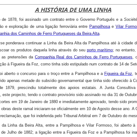
A HISTÓRIA DE UMA LINHA
de 1878, foi assinado um contrato entre o Governo Português e a
Société
ão e exploração de uma ligação ferroviária entre
Pampilhosa
e
Vilar Formo
nhia dos Caminhos de Ferro Portugueses da Beira Alta
.
, se ponderava continuar a Linha da Beira Alta da Pampilhosa até à cidade d
scoar os produtos daquela linha através do seu
porto marítimo
; no entanto,
 as pretensões da
Companhia Real dos Caminhos de Ferro Portugueses
, 
ação à Figueira da Foz, como tinha sido estipulado num contrato de 14 de Se
i aberto o concurso para o troço entre a Pampilhosa e a
Figueira da Foz
, 
erido apenas metade do subsídio governamental que tinha sido oferecido à 
e 1879, prescindiu totalmente dos apoios estatais.
A Junta Consultiva
, este projecto, tendo o contrato provisório sido assinado no dia 31 de Outub
cortes em 19 de Janeiro de 1880 e imediatamente aprovado, tendo sido prom
 obras deste ramal iniciaram-se oficialmente em 10 de Agosto desse ano.
A 
reclamação, que foi indeferida pelo Tribunal Arbitral em 7 de Outubro do me
o da Linha da Beira Alta, entre a Pampilhosa e Vilar Formoso, foi aberto à
 de Julho de 1882; a ligação entre a Figueira da Foz e a Pampilhosa foi ina