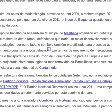
a-se que o investimento necessário para a remodelação do ramal seria de ce
sim, as obras de modernização, prevendo-se, em 2009, a reabertura para 201
 suspensos, pelo que, em Janeiro de 2011, o
Bloco de Esquerda
questionou o
ção da obra.
po de trabalho da Assembleia Municipal de
Mealhada
organizou um debate p
e reabertura deste ramal, defendendo que traria um maior desenvolvimento e
populações; por outro lado, o comboio também era utilizado para o acesso às 
[7]
vimento durante a época balnear.
Em termos de movimento de mercadorias
taria o transporte de carga do Porto de Figueira da Foz para a Europa e o resto
o projectada plataforma logística rodo-ferroviária na Pampilhosa, uma vez qu
iciaria a zona industrial de
Cantanhede
.
o e reabertura deste ramal também foi discutida em Setembro, numa reunião 
do
Partido Socialista
,
Partido Nacional Renovador
,
Partido Comunista Portugu
[6]
PCTP/MRPP
.
O Partido Nacional Renovador realizou, em 2011, uma camp
as localidades anteriormente servidas por este caminho de ferro.
 mesmo ano, a operadora
Comboios de Portugal
anunciou que, devido à su
ta ligação, iria terminar os serviços alternativos, por via rodoviária, a partir 