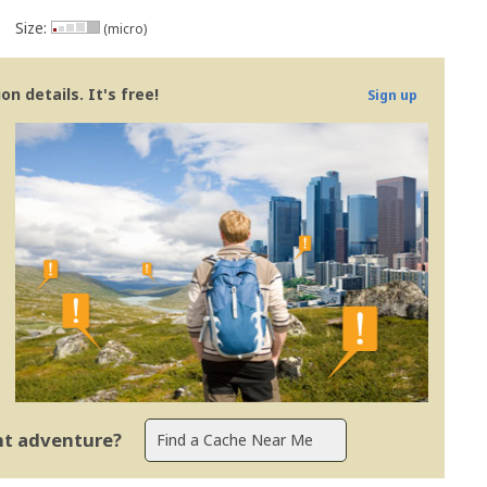
Size:
(micro)
n details. It's free!
Sign up
ent adventure?