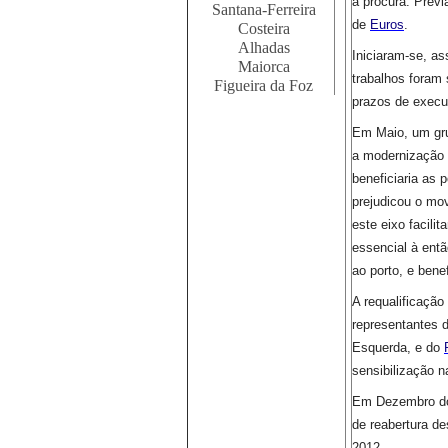
à procura.
Previ
Santana-Ferreira
de
Euros
.
Costeira
Alhadas
Iniciaram-se, as
Maiorca
trabalhos foram
Figueira da Foz
prazos de execu
Em Maio, um gru
a modernização 
beneficiaria as 
prejudicou o mo
este eixo facili
essencial à entã
ao porto, e benef
A requalificaçã
representantes 
Esquerda, e do
sensibilização n
Em Dezembro do
de reabertura des
2012.