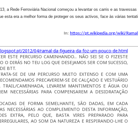
3, a Rede Ferroviária Nacional começou a levantar os carris e as travessas 
 esta era a melhor forma de proteger os seus activos, face às várias tentat
In:
https://pt.wikipedia.org/wiki/Rama
blogspot.pt/2012/04/ramal-da-figueira-da-foz-um-pouco-de.html
ER ESTE PERCURSO CAMINHANDO... NÃO SEI SE O FIZESTE
O O DIRÁS NO TEU LOG QUE DESEJAMOS SER COM SUCESSO,
 DE BTT.
RATA-SE DE UM PERCURSO MUITO EXTENSO E COM UMA
RECOMENDAMOS PRECAVEREM-SE DE CALÇADO E VESTUÁRIO
A TRAIL/CAMINHADA, LEVAREM MANTIMENTOS E ÁGUA OU
REM NECESSÁRIAS PARA COMPENSAREM A DESIDRATAÇÃO
OCADAS DE FORMA SEMELHANTE, SÃO DADAS, EM CADA
ICAS NECESSÁRIAS AO COMPLEMENTO DESTA INFORMAÇÃO,
ES EXTRA, PELO QUE, BASTA VIRES PREPARADO PARA
IRREGULARES, AO SOM DA NATUREZA E RESPIRANDO-LHE O