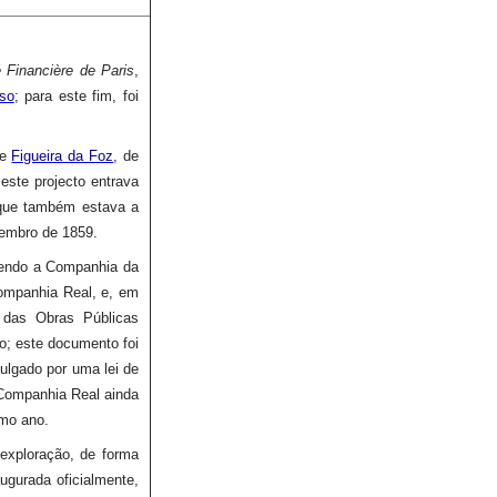
 Financière de Paris
,
so
; para este fim, foi
e
Figueira da Foz
, de
 este projecto entrava
que também estava a
tembro de 1859.
tendo a Companhia da
Companhia Real, e, em
 das Obras Públicas
ro; este documento foi
ulgado por uma lei de
Companhia Real ainda
smo ano.
 exploração, de forma
ugurada oficialmente,