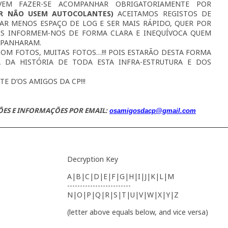
EM FAZER-SE ACOMPANHAR OBRIGATORIAMENTE POR
OR NÃO USEM AUTOCOLANTES)
ACEITAMOS REGISTOS DE
PAR MENOS ESPAÇO DE LOG E SER MAIS RÁPIDO, QUER POR
IS INFORMEM-NOS DE FORMA CLARA E INEQUÍVOCA QUEM
MPANHARAM.
M FOTOS, MUITAS FOTOS…!!! POIS ESTARÃO DESTA FORMA
A DA HISTÓRIA DE TODA ESTA INFRA-ESTRUTURA E DOS
E D’OS AMIGOS DA CP!!!
ÕES E INFORMAÇÕES POR EMAIL:
osamigosdacp@gmail.com
Decryption Key
A|B|C|D|E|F|G|H|I|J|K|L|M
-------------------------
N|O|P|Q|R|S|T|U|V|W|X|Y|Z
(letter above equals below, and vice versa)