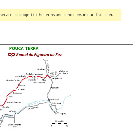
ervices is subject to the terms and conditions
in our disclaimer
.
POUCA TERRA