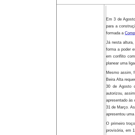
Em 3 de Agosto 
para a construç
formada a
Compa
Já nesta altura
forma a poder e
em conflito com
planear uma lig
Mesmo assim, fo
Beira Alta requ
30 de Agosto d
autorizou, assim
apresentado às 
31 de Março.
As
apresentou uma 
O primeiro troç
provisória, em 1