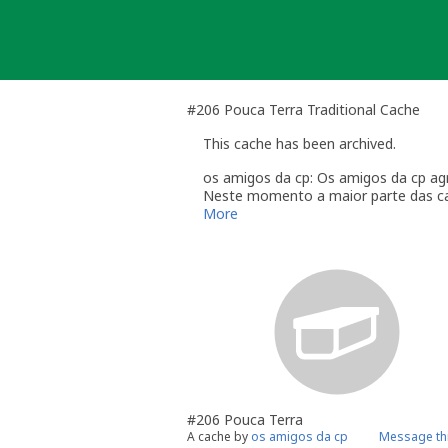
Skip
to
content
#206 Pouca Terra Traditional Cache
This cache has been archived.
os amigos da cp: Os amigos da cp ag
Neste momento a maior parte das cac
Vamos tentar manter a primeira cache
More
Os amigos da cp desejam boas cacha
Até breve
#206 Pouca Terra
A cache by
os amigos da cp
Message th