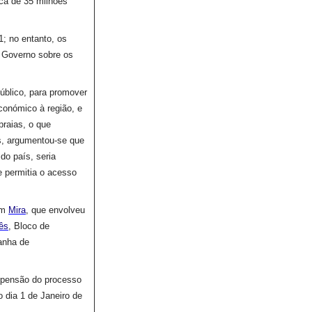
rca de 35 milhões
1; no entanto, os
 Governo sobre os
úblico, para promover
conómico à região, e
praias, o que
, argumentou-se que
 do país, seria
e permitia o acesso
em
Mira
, que envolveu
ês
, Bloco de
anha de
spensão do processo
do dia 1 de Janeiro de