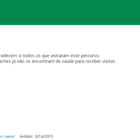
radecem a todos os que visitaram este percurso.
hes já não se encontram de saúde para receber visitas.
 e a ultima para relembrar este percurso.
das a todos os amigos geocachianos.
is owner
Hidden : 8/16/2015