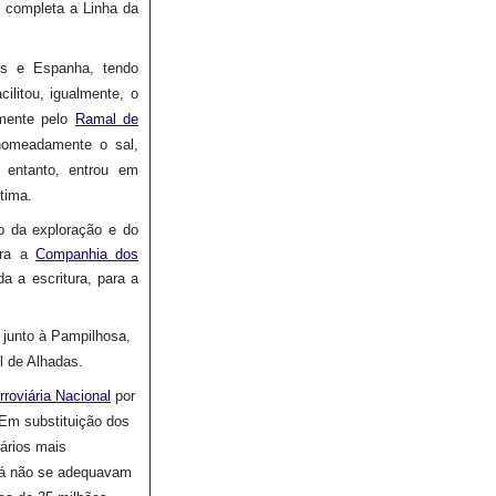
 completa a Linha da
as e Espanha, tendo
acilitou, igualmente, o
mente pelo
Ramal de
 nomeadamente o sal,
 entanto, entrou em
ítima.
o da exploração e do
ra a
Companhia dos
a a escritura, para a
 junto à Pampilhosa,
l de Alhadas.
roviária Nacional
por
Em substituição dos
rários mais
 já não se adequavam