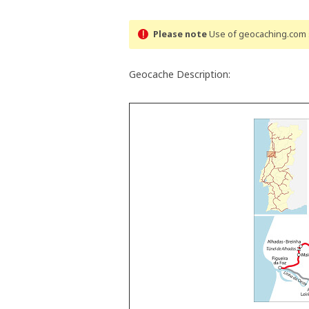
Please note
Use of geocaching.com s
Geocache Description: