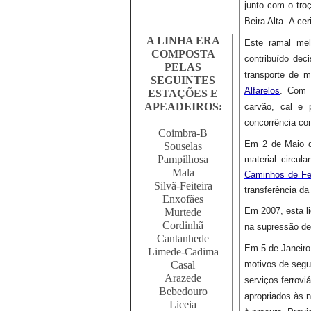
junto com o tro
Beira Alta.
A cer
A LINHA ERA
Este ramal mel
COMPOSTA
contribuído dec
PELAS
transporte de m
SEGUINTES
Alfarelos
.
Com e
ESTAÇÕES E
APEADEIROS:
carvão, cal e 
concorrência co
Coimbra-B
Em 2 de Maio de
Souselas
Pampilhosa
material circula
Mala
Caminhos de Fe
Silvã-Feiteira
transferência da
Enxofães
Em 2007, esta l
Murtede
Cordinhã
na supressão de
Cantanhede
Em 5 de Janeiro 
Limede-Cadima
Casal
motivos de segur
Arazede
serviços ferrovi
Bebedouro
apropriados às 
Liceia