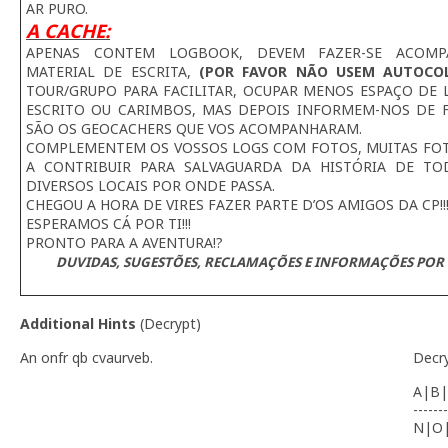
AR PURO.
A CACHE:
APENAS CONTEM LOGBOOK, DEVEM FAZER-SE ACOMP
MATERIAL DE ESCRITA,
(POR FAVOR NÃO USEM AUTOCO
TOUR/GRUPO PARA FACILITAR, OCUPAR MENOS ESPAÇO DE L
ESCRITO OU CARIMBOS, MAS DEPOIS INFORMEM-NOS DE 
SÃO OS GEOCACHERS QUE VOS ACOMPANHARAM.
COMPLEMENTEM OS VOSSOS LOGS COM FOTOS, MUITAS FOTO
A CONTRIBUIR PARA SALVAGUARDA DA HISTÓRIA DE TO
DIVERSOS LOCAIS POR ONDE PASSA.
CHEGOU A HORA DE VIRES FAZER PARTE D’OS AMIGOS DA CP!!
ESPERAMOS CÁ POR TI!!!
PRONTO PARA A AVENTURA!?
DUVIDAS, SUGESTÕES, RECLAMAÇÕES E INFORMAÇÕES POR 
Additional Hints
(
Decrypt
)
An onfr qb cvaurveb.
Decr
A|B|
-------
N|O