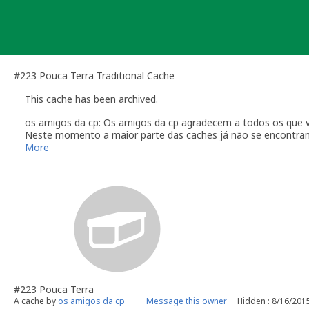
Skip
to
content
#223 Pouca Terra Traditional Cache
This cache has been archived.
os amigos da cp: Os amigos da cp agradecem a todos os que v
Neste momento a maior parte das caches já não se encontram 
Vamos tentar manter a primeira cache e a ultima para relembra
More
Os amigos da cp desejam boas cachadas a todos os amigos g
Até breve
#223 Pouca Terra
A cache by
os amigos da cp
Message this owner
Hidden : 8/16/201