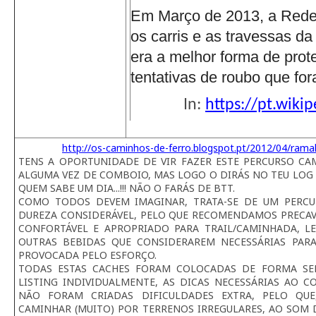
Em Março de 2013, a Rede 
os carris e as travessas d
era a melhor forma de prote
tentativas de roubo que for
In:
https://pt.wiki
http://os-caminhos-de-ferro.blogspot.pt/2012/04/rama
TENS A OPORTUNIDADE DE VIR FAZER ESTE PERCURSO CAMI
ALGUMA VEZ DE COMBOIO, MAS LOGO O DIRÁS NO TEU LOG 
QUEM SABE UM DIA...!!! NÃO O FARÁS DE BTT.
COMO TODOS DEVEM IMAGINAR, TRATA-SE DE UM PERC
DUREZA CONSIDERÁVEL, PELO QUE RECOMENDAMOS PRECAV
CONFORTÁVEL E APROPRIADO PARA TRAIL/CAMINHADA, 
OUTRAS BEBIDAS QUE CONSIDERAREM NECESSÁRIAS PAR
PROVOCADA PELO ESFORÇO.
TODAS ESTAS CACHES FORAM COLOCADAS DE FORMA SE
LISTING INDIVIDUALMENTE, AS DICAS NECESSÁRIAS AO 
NÃO FORAM CRIADAS DIFICULDADES EXTRA, PELO QUE
CAMINHAR (MUITO) POR TERRENOS IRREGULARES, AO SOM 