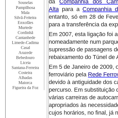
da
Companhia dos Cami
Souselas
Pampilhosa
Alta
para a
Companhia d
Mala
entanto, só em 28 de Fever
Silvã-Feiteira
Enxofães
para a transferência da ex
Murtede
Cordinhã
Em 2007, esta ligação foi a
Cantanhede
nomeadamente num parque i
Limede-Cadima
Casal
supressão de passagens de
Arazede
rebaixamento do Túnel de 
Bebedouro
Liceia
Em 5 de Janeiro de 2009, o
Santana-Ferreira
Costeira
ferroviário pela
Rede Ferrov
Alhadas
devido à antiguidade dos ca
Maiorca
Figueira da Foz
percurso.
Em substituição d
várias carreiras de autoca
apropriados às necessidad
cujos horários, no final, j