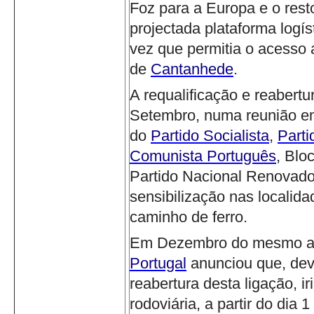
Foz para a Europa e o resto
projectada plataforma logís
vez que permitia o acesso a
de
Cantanhede
.
A requalificação e reabert
Setembro, numa reunião 
do
Partido Socialista
,
Part
Comunista Português
, Blo
Partido Nacional Renovado
sensibilização nas localida
caminho de ferro.
Em Dezembro do mesmo an
Portugal
anunciou que, de
reabertura desta ligação, ir
rodoviária, a partir do dia 