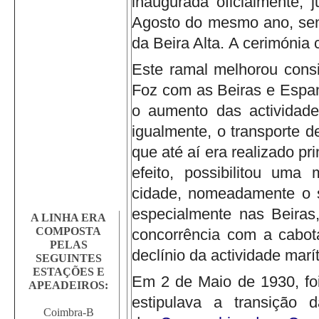
inaugurada oficialmente, 
Agosto do mesmo ano, sen
da Beira Alta.
A cerimónia 
Este ramal melhorou consi
Foz com as Beiras e Espan
o aumento das actividade
igualmente, o transporte d
que até aí era realizado pr
efeito, possibilitou uma
cidade, nomeadamente o sa
especialmente nas Beira
A LINHA ERA
COMPOSTA
concorrência com a cabot
PELAS
declínio da actividade marí
SEGUINTES
ESTAÇÕES E
Em 2 de Maio de 1930, foi
APEADEIROS:
estipulava a transição 
Coimbra-B