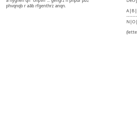
à nyghen qn "onpvn"... gengrz n pnpur pbz
Decr
phvqnqb r aãb rfgenthrz anqn.
A|B|
-------
N|O
(lett