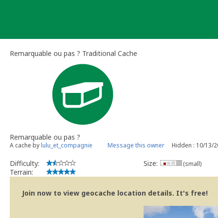
Skip
to
content
Remarquable ou pas ? Traditional Cache
Remarquable ou pas ?
A cache by
lulu_et_compagnie
Message this owner
Hidden : 10/13/
Difficulty:
Size:
(small)
Terrain:
Join now to view geocache location details. It's free!