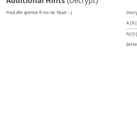
Additional Hints
(
Decrypt
)
Freá dhr qrintne fr inv nb Ybatr :-)
Decr
A|B|
-------
N|O
(lett