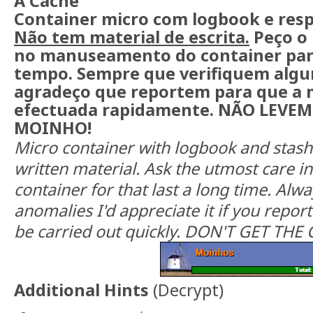
A Cache
Container micro com logbook e resp
Não tem material de escrita.
Peço o
no manuseamento do container par
tempo. Sempre que verifiquem alg
agradeço que reportem para que a 
efectuada rapidamente. NÃO LEVEM
MOINHO!
Micro container with logbook and stash
written material. Ask the utmost care in
container for that last a long time. Alw
anomalies I'd appreciate it if you repor
be carried out quickly. DON'T GET THE
Additional Hints
(
Decrypt
)