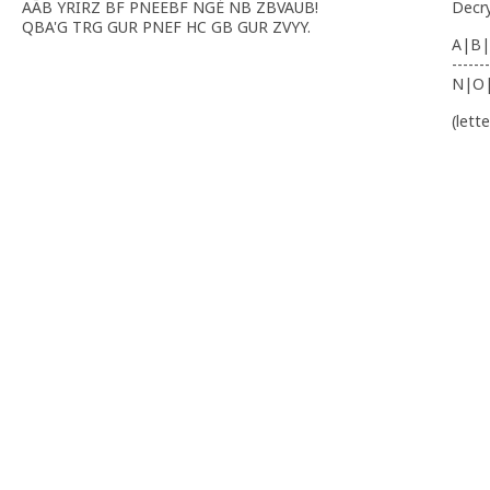
AÃB YRIRZ BF PNEEBF NGÉ NB ZBVAUB!
Decr
QBA'G TRG GUR PNEF HC GB GUR ZVYY.
A|B|
-------
N|O
(lett