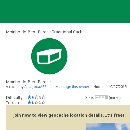
Skip
to
content
Moinho do Bem Parece Traditional Cache
Moinho do Bem Parece
A cache by
AlcagoitaABF
Message this owner
Hidden : 10/27/2015
Difficulty:
Size:
(micro)
Terrain:
Join now to view geocache location details. It's free!