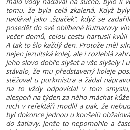
málo vody nadával na sucho, bylo li vo
tomu, že byla celá zkalená. Když byl
nadával jako „špaček“, když se zadařilo
posedět do své oblíbené Kutnarovy viná
večer domů, celou cestu hartusil kvůl
A tak to šlo každý den. Protože měl sil
nejen jezuitská kolej, ale i rozlehlá zah
jeho slovo dobře slyšet a vše slyšely i u
stávalo, že mu představený koleje posl
stěžoval u purkmistra a žádal nápravu
na to vždy odpovídal v tom smyslu, 
alespoň na týden za něho máchat kůže 
nich v refektáři modlil a pak, že nebud
byl dokonce jednou u konšelů obžalová
do šatlavy. Jenže to nepomohlo a čas