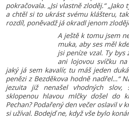
pokračovala. „Jsi vlastně zloděj.“ „Jako
a chtěl si to ukrást svému klášteru, ta
rozdíl, poněvadž já okradl jenom zloděj
A ještě k tomu jsem ne
muka, aby ses měl kde
jsi peníze vzal. Ty bys
ani lojovou svíčku na
jaký já sem kavalír, tu máš jeden duká
penězi z Bezděkova hodně nadřel...“ N
jezuita již nenašel vhodných slov, 
sklopenou hlavou mlčky došel do kl
Pechan? Podařený den večer oslavil v k
si užíval. Bodejď ne, když vše bylo koná