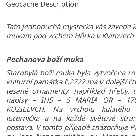
Geocache Description:
Tato jednoduchá mysterka vás zavede 
mukám pod vrchem Hůrka v Klatovech
Pechanova boží muka
Starobylá boží muka byla vytvořena ro
kulturní památka č.2722 má v dolejší č
tesané ornamenty, například hřeby, t
nápisy – IHS – S MARIA OR – 17
KOZIELVCH. Na vrcholu kulatého 
lucernička a na každé světové stran
postava. V tomto případě znázorňuje P