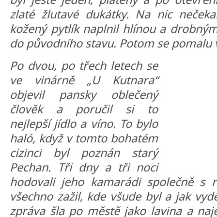
zlaté žlutavé dukátky. Na nic nečekal
kožený pytlík naplnil hlínou a drobný
do původního stavu. Potom se pomalu vy
Po dvou, po třech letech se
ve vinárně „U Kutnara“
objevil pansky oblečený
člověk a poručil si to
nejlepší jídlo a víno. To bylo
haló, když v tomto bohatém
cizinci byl poznán starý
Pechan. Tři dny a tři noci
hodovali jeho kamarádi společně s 
všechno zažil, kde všude byl a jak vyd
zpráva šla po městě jako lavina a naj