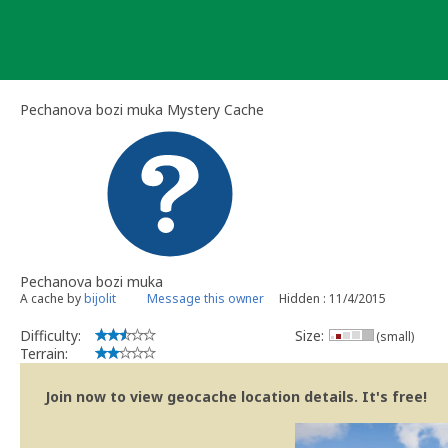
Skip
to
content
Pechanova bozi muka Mystery Cache
Pechanova bozi muka
A cache by
bijolit
Message this owner
Hidden : 11/4/2015
Difficulty:
Size:
(small)
Terrain:
Join now to view geocache location details. It's free!