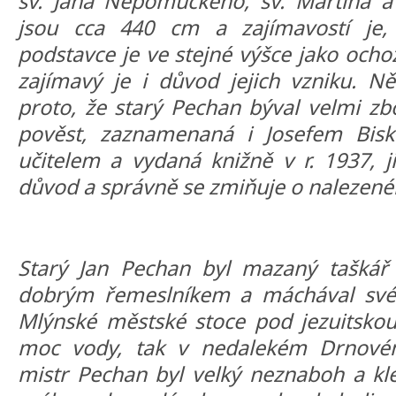
sv. Jana Nepomuckého, sv. Martina a
jsou cca 440 cm a zajímavostí je,
podstavce je ve stejné výšce jako och
zajímavý je i důvod jejich vzniku. Ně
proto, že starý Pechan býval velmi 
pověst, zaznamenaná i Josefem Bis
učitelem a vydaná knižně v r. 1937, j
důvod a správně se zmiňuje o nalezené
Starý Jan Pechan byl mazaný taškář 
dobrým řemeslníkem a máchával své 
Mlýnské městské stoce pod jezuitskou 
moc vody, tak v nedalekém Drnovém
mistr Pechan byl velký neznaboh a klel