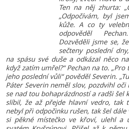
Ten na něj zhurta: „C
„Odpočívám, byl jsem
kůže. A co ty velebn
odpověděl Pechan
Dozvěděli jsme se, ž
sečteny poslední dny
na spásu své duše a odkázal něco na
když zatím umřel?“ Pechan na to. „Pro
jeho poslední vůli“ pověděl Severin. „Tu 
Páter Severin neměl slov, pozdvihl oči
se nad tou bohaprázdností a radši šel 
slíbil, že až přejde hlavní vedro, tak
nebyl při odpočinku rušen, tak šel dále 
si pěkné místečko ve křoví, ulehl a
svatém Kryšpýnovi. Přišel až k němu