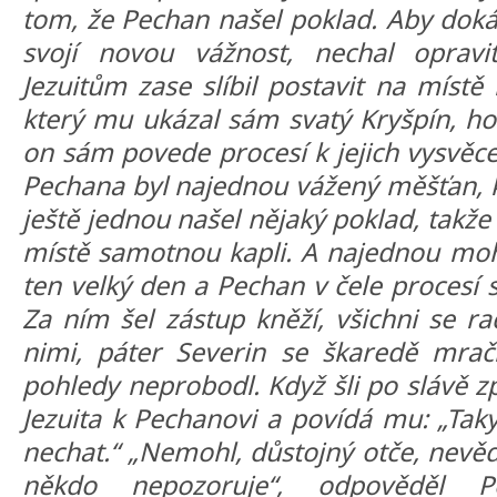
tom, že Pechan našel poklad. Aby dok
svojí novou vážnost, nechal oprav
Jezuitům zase slíbil postavit na místě
který mu ukázal sám svatý Kryšpín, h
on sám povede procesí k jejich vysvěcen
Pechana byl najednou vážený měšťan, k
ještě jednou našel nějaký poklad, takž
místě samotnou kapli. A najednou mohl i
ten velký den a Pechan v čele procesí 
Za ním šel zástup kněží, všichni se ra
nimi, páter Severin se škaredě mrač
pohledy neprobodl. Když šli po slávě z
Jezuita k Pechanovi a povídá mu: „Tak
nechat.“ „Nemohl, důstojný otče, nevěd
někdo nepozoruje“, odpověděl P