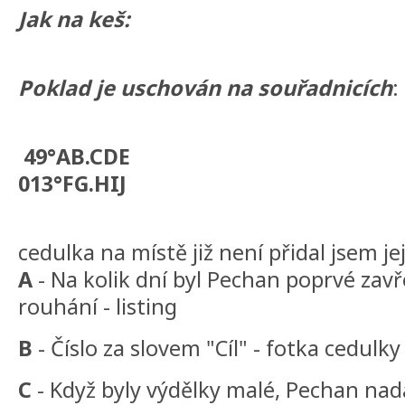
Jak na keš:
Poklad je uschován na souřadnicích
:
49°AB.CDE
013°FG.HIJ
cedulka na místě již není přidal jsem jej
A
- Na kolik dní byl Pechan poprvé zavř
rouhání - listing
B
- Číslo za slovem "Cíl" - fotka cedulky 
C
- Když byly výdělky malé, Pechan nadáva