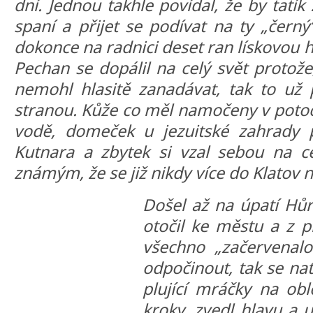
dní. Jednou takhle povídal, že by tatí
spaní a přijet se podívat na ty „černý
dokonce na radnici deset ran lískovou holí
Pechan se dopálil na celý svět protože
nemohl hlasitě zanadávat, tak to už p
stranou. Kůže co měl namočeny v potoce
vodě, domeček u jezuitské zahrady p
Kutnara a zbytek si vzal sebou na c
známým, že se již nikdy více do Klatov ne
Došel až na úpatí Hůr
otočil ke městu a z pl
všechno „začervenalo“
odpočinout, tak se nat
plující mráčky na obl
kroky, zvedl hlavu a u