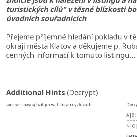
Indicie jsou k nalezení v listingu a 
turistických cílů" v těsné blízkosti 
úvodních souřadnicích
Přejeme příjemné hledání pokladu v t
okraji města Klatov a děkujeme p. Rub
cenných informací k tomuto listingu...
Additional Hints
(
Decrypt
)
..xqr wr cbxynq hzífgra wr hirqrab i yvfgvath
Decr
A|B|
-------
N|O
(lett