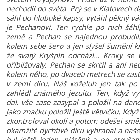
nechodil do světa. Prý se v Klatovech d
sáhl do hluboké kapsy, vytáhl pěkný vá
je Pechanovi. Ten rychle po nich šáhl
země a Pechan se najednou probudil. L
kolem sebe šero a jen slyšel šumění kr
že svatý Kryšpín odchází... Kroky se 
přibližovaly. Pechan se skrčil a ani n
kolem něho, po dvaceti metrech se zast
v zemi díru. Náš koželuh jen tak po
zahlédl známého jezuitu. Ten, když vy
dal, vše zase zasypal a položil na da
Jako značku položil ještě větvičku. Když
zkontroloval okolí a potom odešel sm
okamžitě dychtivě díru vyhrabal a naš
byl ještě jeden, plátěný a po otevře