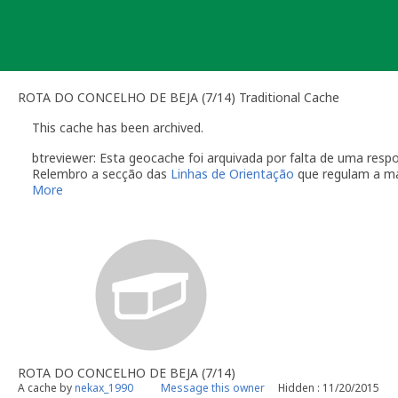
Skip
to
content
ROTA DO CONCELHO DE BEJA (7/14) Traditional Cache
This cache has been archived.
btreviewer: Esta geocache foi arquivada por falta de uma re
Relembro a secção das
Linhas de Orientação
que regulam a m
More
O dono da geocache é responsável por visitas à localização
Você é responsável por visitas ocasionais à sua geocach
quando alguém reporta um problema com a geocache (desap
"Precisa de Manutenção". Desactive temporariamente a s
geocache até que tenha resolvido o problema. É-lhe conc
do qual deverá verificar o estado da sua geocache. Se a 
temporariamente desactivada por um longo período de t
Se no local existe algum recipiente por favor recolha-o a 
Uma vez que se trata de um caso de falta de manutenção a s
conta este arquivamento por falta de manutenção.
ROTA DO CONCELHO DE BEJA (7/14)
btreviewer
A cache by
nekax_1990
Message this owner
Hidden : 11/20/2015