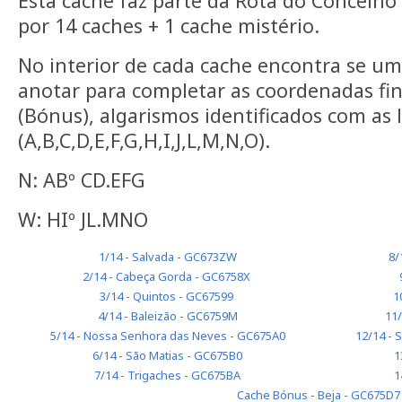
Esta cache faz parte da Rota do Concelho 
por 14 caches + 1 cache mistério.
No interior de cada cache encontra se u
anotar para completar as coordenadas fin
(Bónus), algarismos identificados com as 
(A,B,C,D,E,F,G,H,I,J,L,M,N,O).
N: ABº CD.EFG
W: HIº JL.MNO
1/14 - Salvada - GC673ZW
8/
2/14 - Cabeça Gorda - GC6758X
3/14 - Quintos - GC67599
1
4/14 - Baleizão - GC6759M
11/
5/14 - Nossa Senhora das Neves - GC675A0
12/14 - 
6/14 - São Matias - GC675B0
1
7/14 - Trigaches - GC675BA
1
Cache Bónus - Beja - GC675D7