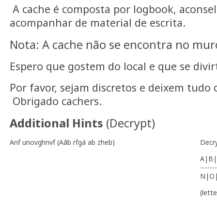
A cache é composta por logbook, aconsel
acompanhar de material de escrita.
Nota: A cache não se encontra no mur
Espero que gostem do local e que se divi
Por favor, sejam discretos e deixem tud
Obrigado cachers.
Additional Hints
(
Decrypt
)
Anf unovghnvf (Aãb rfgá ab zheb)
Decr
A|B|
-------
N|O
(lett