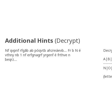
Additional Hints
(
Decrypt
)
Nf qvpnf rfgãb ab póqvtb ahzreáevb.... Fr b N é
Decr
vthny nb 1 nf erfgnagrf yrgenf é frthve n
A|B|
beqrz....
-------
N|O
(lett