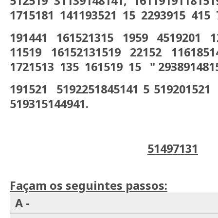
512519 31139148141, 1611919118151
1715181 141193521 15 2293915 415 
191441 161521315 1959 4519201 1
11519 16152131519 22152 1161851
1721513 135 161519 15 " 2938914815
191521 5192251845141 5 519201521
519315144941.
51497131
Façam os seguintes passos:
A -