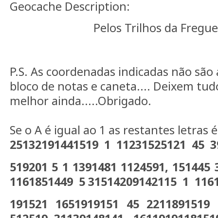
Geocache Description:
Pelos Trilhos da Fregue
P.S. As coordenadas indicadas não são 
bloco de notas e caneta.... Deixem tu
melhor ainda.....Obrigado.
Se o A é igual ao 1 as restantes letras 
25132191441519 1 11231525121 45 391
519201 5 1 1391481 1124591, 151445 
1161851449 5 31514209142115 1 116
191521 1651919151 45 2211891519