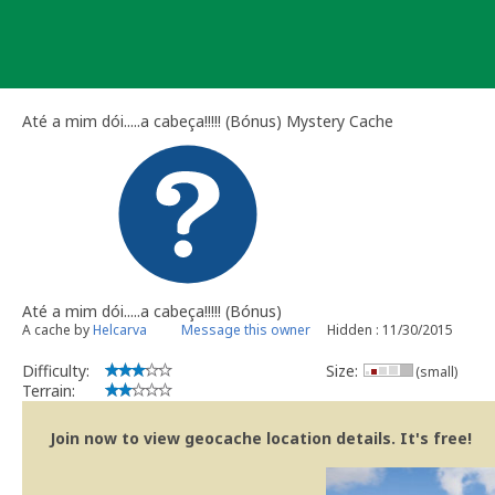
Skip
to
content
Até a mim dói.....a cabeça!!!!! (Bónus) Mystery Cache
Até a mim dói.....a cabeça!!!!! (Bónus)
A cache by
Helcarva
Message this owner
Hidden : 11/30/2015
Difficulty:
Size:
(small)
Terrain:
Join now to view geocache location details. It's free!