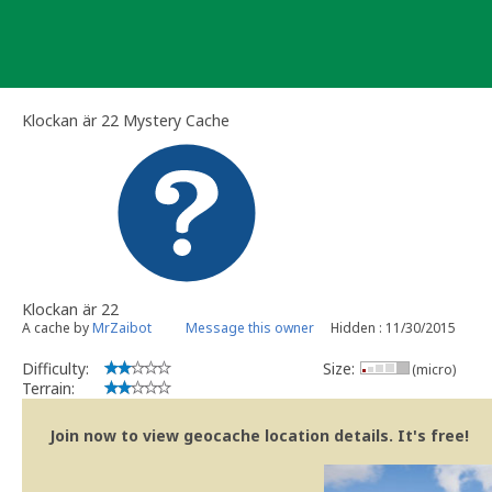
Skip
to
content
Klockan är 22 Mystery Cache
Klockan är 22
A cache by
MrZaibot
Message this owner
Hidden : 11/30/2015
Difficulty:
Size:
(micro)
Terrain:
Join now to view geocache location details. It's free!