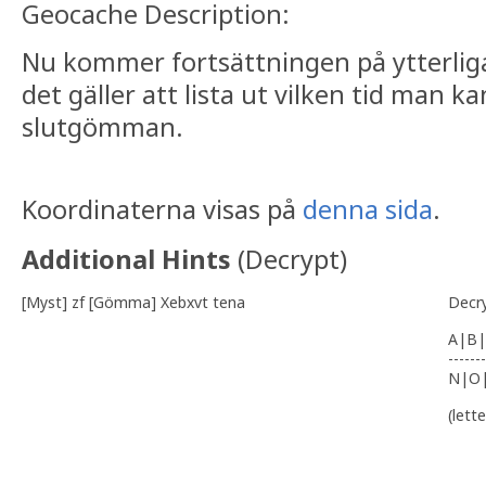
Geocache Description:
Nu kommer fortsättningen på ytterliga
det gäller att lista ut vilken tid man ka
slutgömman.
Koordinaterna visas på
denna sida
.
Additional Hints
(
Decrypt
)
[Myst] zf [Gömma] Xebxvt tena
Decr
A|B|
-------
N|O
(lett