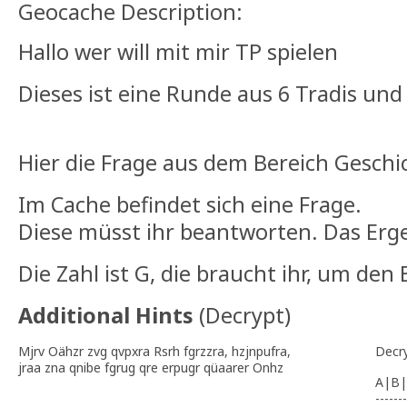
Geocache Description:
Hallo wer will mit mir TP spielen
Dieses ist eine Runde aus 6 Tradis un
Hier die Frage aus dem Bereich Gesch
Im Cache befindet sich eine Frage.
Diese müsst ihr beantworten. Das Ergeb
Die Zahl ist G, die braucht ihr, um den
Additional Hints
(
Decrypt
)
Mjrv Oähzr zvg qvpxra Rsrh fgrzzra, hzjnpufra,
Decr
jraa zna qnibe fgrug qre erpugr qüaarer Onhz
A|B|
-------