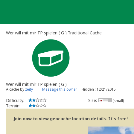
Skip
to
content
Wer will mit mir TP spielen ( G ) Traditional Cache
Wer will mit mir TP spielen ( G )
A cache by
zeity
Message this owner
Hidden : 12/21/2015
Difficulty:
Size:
(small)
Terrain:
Join now to view geocache location details. It's free!