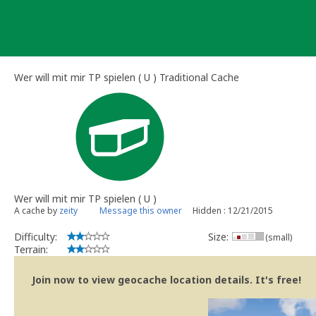
Skip
to
content
Wer will mit mir TP spielen ( U ) Traditional Cache
Wer will mit mir TP spielen ( U )
A cache by
zeity
Message this owner
Hidden : 12/21/2015
Difficulty:
Size:
(small)
Terrain:
Join now to view geocache location details. It's free!