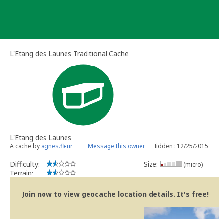
Skip
to
content
L'Etang des Launes Traditional Cache
L'Etang des Launes
A cache by
agnes.fleur
Message this owner
Hidden : 12/25/2015
Difficulty:
Size:
(micro)
Terrain:
Join now to view geocache location details. It's free!