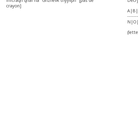
fhfcraqh qnaf ha "Gnznevk tnyyvpn" [pas de
Decr
crayon]
A|B|
-------
N|O
(lett