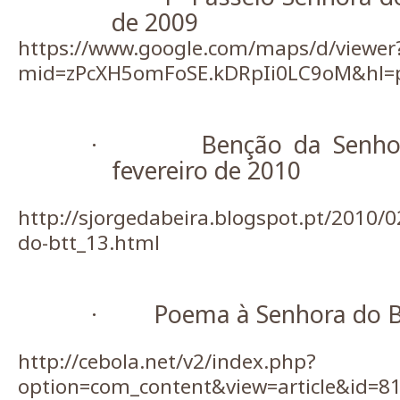
de 2009
https://www.google.com/maps/d/viewer
mid=zPcXH5omFoSE.kDRpIi0LC9oM&hl=
Benção da Senho
·
fevereiro de 2010
http://sjorgedabeira.blogspot.pt/2010/
do-btt_13.html
Poema à Senhora do 
·
http://cebola.net/v2/index.php?
option=com_content&view=article&id=81