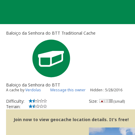
Skip
to
content
Baloiço da Senhora do BTT Traditional Cache
Baloiço da Senhora do BTT
A cache by
Verdolas
Message this owner
Hidden : 5/28/2016
Difficulty:
Size:
(small)
Terrain:
Join now to view geocache location details. It's free!