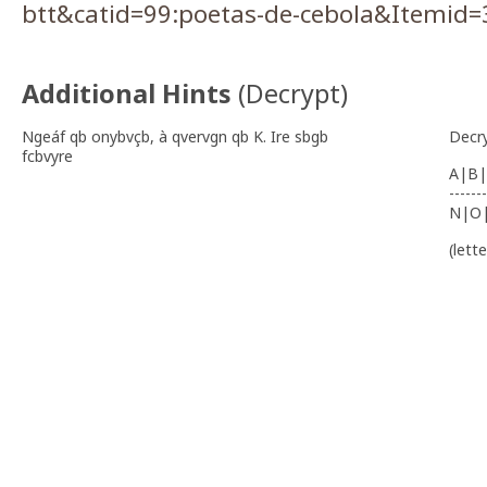
btt&catid=99:poetas-de-cebola&Itemid=
Additional Hints
(
Decrypt
)
Ngeáf qb onybvçb, à qvervgn qb K. Ire sbgb
Decr
fcbvyre
A|B|
-------
N|O
(lett