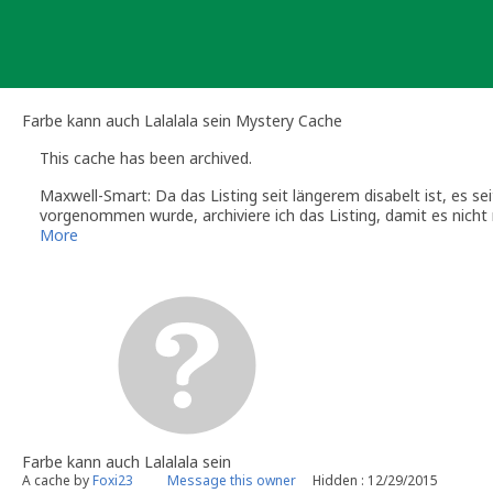
Skip
to
content
Farbe kann auch Lalalala sein Mystery Cache
This cache has been archived.
Maxwell-Smart: Da das Listing seit längerem disabelt ist, es s
vorgenommen wurde, archiviere ich das Listing, damit es nicht
Wenn Du an dieser Stelle wieder einen Cache platzieren möchte
More
Mangels Wartung archivierte Caches werden nicht mehr aus de
Maxwell-Smart
Volunteer Reviewer Geocaching.com Deutschland
Farbe kann auch Lalalala sein
A cache by
Foxi23
Message this owner
Hidden : 12/29/2015