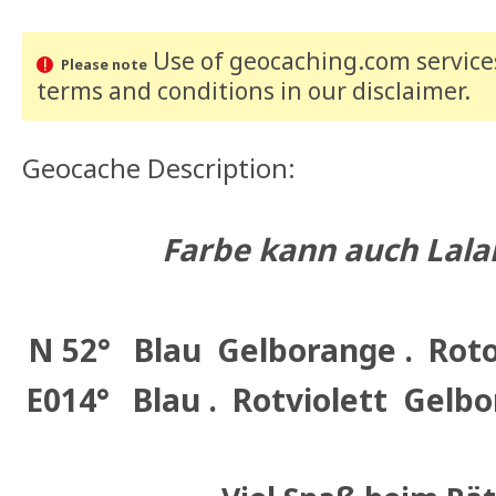
Use of geocaching.com services
Please note
terms and conditions
in our disclaimer
.
Geocache Description:
Farbe kann auch Lala
N 52°
Blau
Gelborange .
Rot
E014°
Blau .
Rotviolett
Gelbo