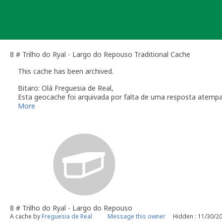
Skip
to
content
8 # Trilho do Ryal - Largo do Repouso Traditional Cache
This cache has been archived.
Bitaro: Olá Freguesia de Real,
Esta geocache foi arquivada por falta de uma resposta atemp
Verifique a secção das
Linhas de Orientação
que regulam a ma
More
Obrigado pela colaboração
Bitaro aka Vitor Sérgio
Geocaching.com Volunteer Geocache Reviewer
Revisor Voluntário em Geocaching.com
8 # Trilho do Ryal - Largo do Repouso
A cache by
Freguesia de Real
Message this owner
Hidden : 11/30/2