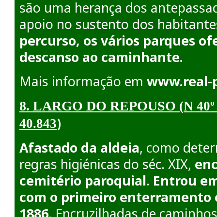
são uma herança dos antepassa
apoio no sustento dos habitante
percurso, os vários parques o
descanso ao caminhante.
Mais informação em
www.real-p
8. LARGO DO REPOUSO
(
N 40º
)
40.843
Afastado da aldeia
, como dete
regras higiénicas do séc. XIX,
enc
cemitério paroquial
.
Entrou e
com o primeiro enterramento
1886
.
Encruzilhadas de caminhos