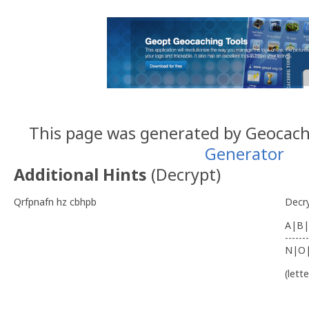
This page was generated by Geocac
Generator
Additional Hints
(
Decrypt
)
Qrfpnafn hz cbhpb
Decr
A|B|
-------
N|O
(lett