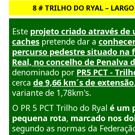
8 # TRILHO DO RYAL – LARG
Este
projeto criado através de
caches
pretende dar a
conhecer
percurso pedestre situado na 
Real, no concelho de Penalva d
denominado por
PR5 PCT - Trilh
cerca
de 9,66 km´s de extensão
variante de 1,78km's.
O PR 5 PCT Trilho do Ryal
é um 
pequena rota
,
marcado nos doi
segundo as normas da Federaçã