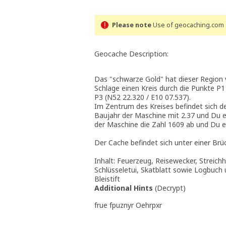
Please note
Use of geocaching.com s
Geocache Description:
Das "schwarze Gold" hat dieser Region 
Schlage einen Kreis durch die Punkte P1
P3 (N52 22.320 / E10 07.537).
Im Zentrum des Kreises befindet sich de
Baujahr der Maschine mit 2.37 und Du e
der Maschine die Zahl 1609 ab und Du e
Der Cache befindet sich unter einer Brü
Inhalt: Feuerzeug, Reisewecker, Streichh
Schlüsseletui, Skatblatt sowie Logbuch
Bleistift
Additional Hints
(
Decrypt
)
frue fpuznyr Oehrpxr