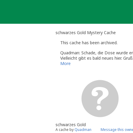
Skip
to
content
schwarzes Gold Mystery Cache
This cache has been archived.
Quadman: Schade, die Dose wurde entw
Vielleicht gibt es bald neues hier. Gruß
More
schwarzes Gold
A cache by
Quadman
Message this own