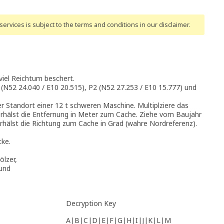
ervices is subject to the terms and conditions
in our disclaimer
.
viel Reichtum beschert.
 (N52 24.040 / E10 20.515), P2 (N52 27.253 / E10 15.777) und
r Standort einer 12 t schweren Maschine. Multiplziere das
rhälst die Entfernung in Meter zum Cache. Ziehe vom Baujahr
rhälst die Richtung zum Cache in Grad (wahre Nordreferenz).
cke.
ölzer,
 und
Decryption Key
A|B|C|D|E|F|G|H|I|J|K|L|M