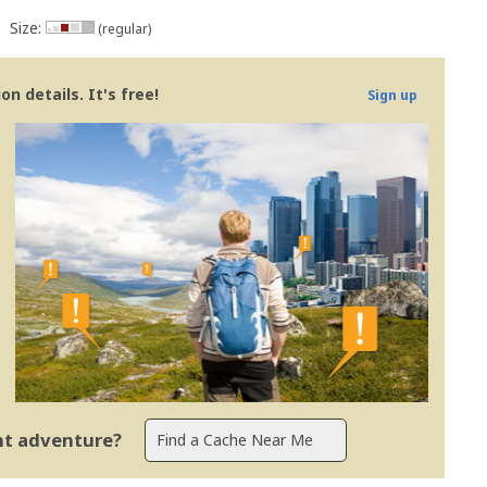
Size:
(regular)
n details. It's free!
Sign up
ent adventure?