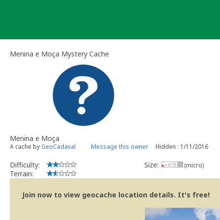
Skip
to
content
Menina e Moça Mystery Cache
Menina e Moça
A cache by
GeoCadaval
Message this owner
Hidden : 1/11/2016
Difficulty:
Size:
(micro)
Terrain:
Join now to view geocache location details. It's free!