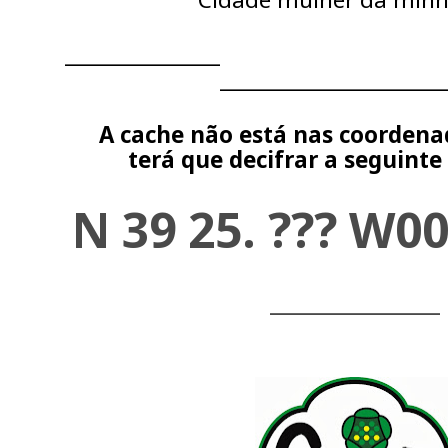
______________________________________
______________________
A cache não está nas coordena
terá que decifrar a seguint
N 39 25. ??? W00
_________________