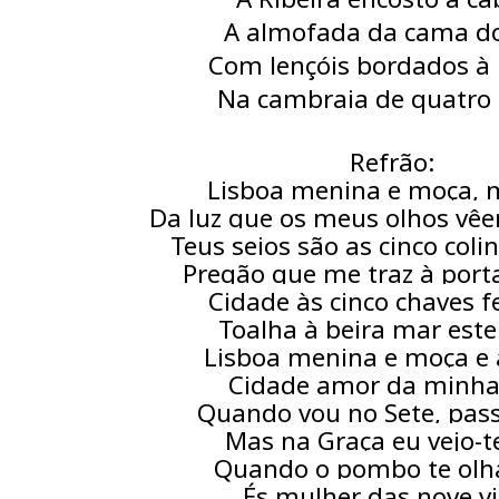
A almofada da cama do
Com lençóis bordados à
Na cambraia de quatro 
Refrão:
Lisboa menina e moça, 
Da luz que os meus olhos vêe
Teus seios são as cinco coli
Pregão que me traz à port
Cidade às cinco chaves 
Toalha à beira mar est
Lisboa menina e moça 
Cidade amor da minha
Quando vou no Sete, pass
Mas na Graça eu vejo-t
Quando o pombo te olha
És mulher das nove v