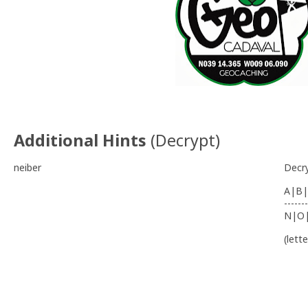
Additional Hints
(
Decrypt
)
neiber
Decr
A|B|
-------
N|O
(lett