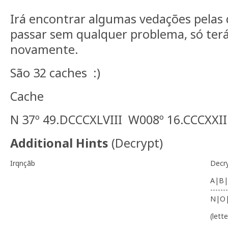
Irá encontrar algumas vedações pelas 
passar sem qualquer problema, só terá
novamente.
São 32 caches :)
Cache
N 37º 49.DCCCXLVIII W008º 16.CCCXXII
Additional Hints
(
Decrypt
)
Irqnçãb
Decr
A|B|
-------
N|O
(lett