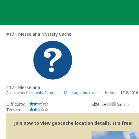
Skip
to
content
#17 - Messejana Mystery Cache
#17 - Messejana
A cache by
CarapinhaTeam
Message this owner
Hidden : 1/18/2016
Difficulty:
Size:
(small)
Terrain:
Join now to view geocache location details. It's free!