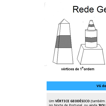
VG do
Um
VÉRTICE GEODÉSICO
(também 
no Norte de Portugal, ou ainda '
BOL