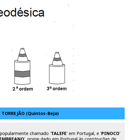
 TORREJÃO (Quintos-Beja)
popularmente chamado '
TALEFE
' em Portugal, e '
PINOCO
'
EMBREANO
', nome dado em Portugal às construções de