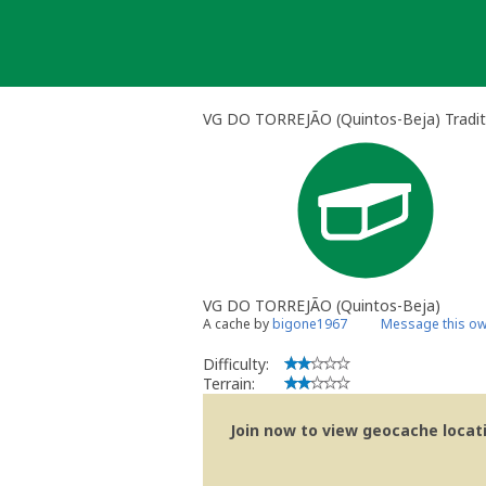
Skip
to
content
VG DO TORREJÃO (Quintos-Beja) Tradit
VG DO TORREJÃO (Quintos-Beja)
A cache by
bigone1967
Message this o
Difficulty:
Terrain:
Join now to view geocache locatio