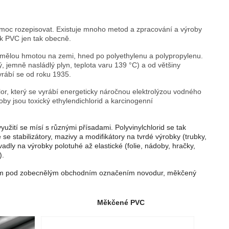
 moc rozepisovat. Existuje mnoho metod a zpracování a výroby
 k PVC jen tak obecně.
í umělou hmotou na zemi, hned po polyethylenu a polypropylenu.
ý, jemně nasládlý plyn, teplota varu 139 °C) a od většiny
yrábí se od roku 1935.
or, který se vyrábí energeticky náročnou elektrolýzou vodného
by jsou toxický ethylendichlorid a karcinogenní
žití se mísí s různými přísadami. Polyvinylchlorid se tak
 stabilizátory, mazivy a modifikátory na tvrdé výrobky (trubky,
vadly na výrobky polotuhé až elastické (folie, nádoby, hračky,
).
znám pod zobecnělým obchodním označením novodur, měkčený
Měkčené PVC