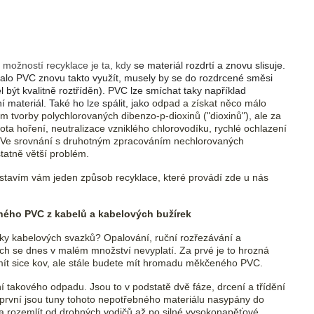
 možností recyklace je ta, kdy
se materiál rozdrtí a znovu slisuje.
dalo PVC znovu takto využít, musely by se do rozdrcené směsi
 být kvalitně roztříděn). PVC lze smíchat taky například
materiál. Také ho lze spálit, jako
odpad a získat něco málo
 tvorby polychlorovaných dibenzo-p-dioxinů ("dioxinů"), ale za
ota hoření, neutralizace vzniklého chlorovodíku, rychlé ochlazení
at. Ve srovnání s druhotným zpracováním nechlorovaných
atně větší problém.
ředstavím vám jeden způsob recyklace, které provádí zde u nás
ného PVC z kabelů a kabelových bužírek
tky kabelových svazků? Opalování, ruční rozřezávání a
ch se dnes v malém množství nevyplatí. Za prvé je to hrozná
mít sice kov, ale stále budete mít hromadu měkčeného PVC.
í takového odpadu. Jsou to v podstatě dvě fáze, drcení a třídění
 první jsou tuny tohoto nepotřebného materiálu nasypány do
it a rozemlít od drobných vodičů až po silné vysokonapěťové