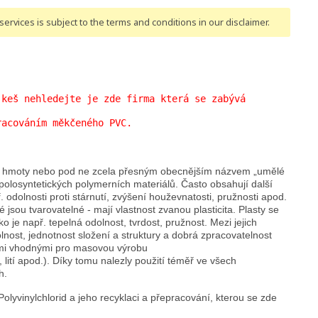
ervices is subject to the terms and conditions
in our disclaimer
.
 keš nehledejte je zde firma která se zabývá
racováním měkčeného PVC.
ké hmoty nebo pod ne zcela přesným obecnějším názvem „umělé
polosyntetických polymerních materiálů. Často obsahují další
ř. odolnosti proti stárnutí, zvýšení houževnatosti, pružnosti apod.
 jsou tvarovatelné - mají vlastnost zvanou plasticita. Plasty se
ako je např. tepelná odolnost, tvrdost, pružnost. Mezi jejich
lnost, jednotnost složení a struktury a dobrá zpracovatelnost
emi vhodnými pro masovou výrobu
ní, lití apod.). Díky tomu nalezly použití téměř ve všech
h.
olyvinylchlorid a jeho recyklaci a přepracování, kterou se zde