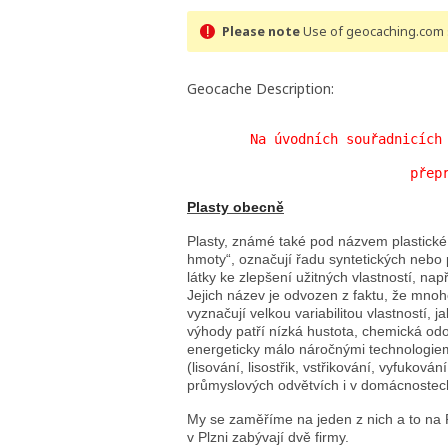
Please note
Use of geocaching.com s
Geocache Description:
Na úvodních souřadnicích
přep
Plasty obecně
Plasty, známé také pod názvem plastic
hmoty“, označují řadu syntetických nebo 
látky ke zlepšení užitných vlastností, nap
Jejich název je odvozen z faktu, že mnohé
vyznačují velkou variabilitou vlastností, j
výhody patří nízká hustota, chemická odo
energeticky málo náročnými technologi
(lisování, lisostřik, vstřikování, vyfuková
průmyslových odvětvích i v domácnostec
My se zaměříme na jeden z nich a to na P
v Plzni zabývají dvě firmy.