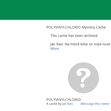
Skip
to
content
POLYVINYLCHLORID Mystery Cache
This cache has been archived.
Jan Rais: Na místě keše se staví nové
More
POLYVINYLCHLORID
A cache by
Jan Rais
Message this owner