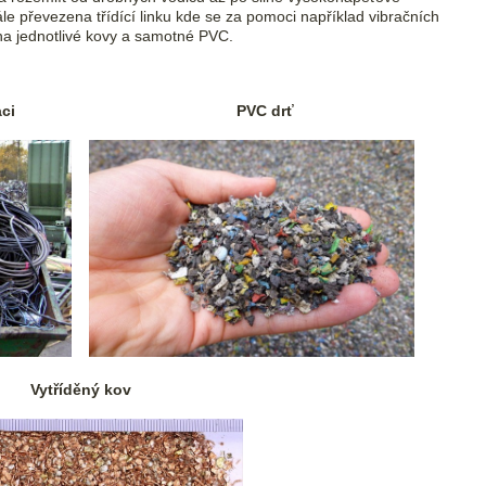
le převezena třídící linku kde se za pomoci například vibračních
í na jednotlivé kovy a samotné PVC.
ci
PVC drť
Vytříděný kov