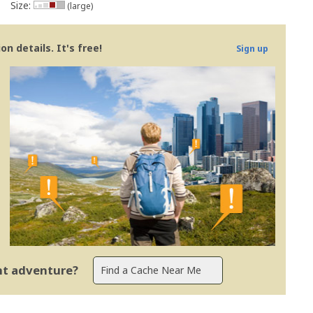
Size:
(large)
n details. It's free!
Sign up
ent adventure?