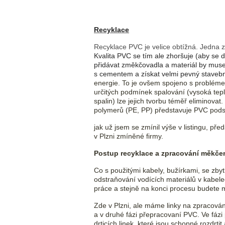
Recyklace
Recyklace PVC je velice obtížná. Jedna z
Kvalita PVC se tím ale zhoršuje (aby se 
přidávat změkčovadla a materiál by musel
s cementem a získat velmi pevný stavební 
energie. To je ovšem spojeno s problémem
určitých podmínek spalování (vysoká tepl
spalin) lze jejich tvorbu téměř eliminov
polymerů (PE, PP) představuje PVC podst
jak už jsem se zmínil výše v listingu, p
v Plzni zmíněné firmy.
Postup recyklace a zpracování měkče
Co s použitými kabely, bužírkami, se zby
odstraňování vodících materiálů v kabele
práce a stejně na konci procesu budete 
Zde v Plzni, ale máme linky na zpracován
a v druhé fázi přepracovaní PVC. Ve fázi
drticích linek, které jsou schopné rozdrt