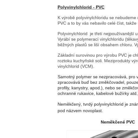
Polyvinylchlorid - PVC
K výrobě polyvinylchloridu se nebudeme
PVC a to by vás nebavilo celé číst, takže
Polyvinylchlorid je třetí nejpoužívanějš
Vyrábí se polymerací vinylchloridu (těkav
běžných plastů se liší obsahem chloru. V
Základní surovinou pro výrobu PVC je chl
roztoku kuchyňské soli. Meziprodukty výro
vinylchlorid (VCM).
Samotný polymer se nezpracovává, pro vyu
zpracovává buď bez změkčovadel, pouze se
profily, kanystry, apod.), nebo se změkčo
ochranné rukavice, kabelové bužírky atd.
Neměkčený, tvrdý polyvinylchlorid je 
pod názvem novoplast.
Neměkčené PVC